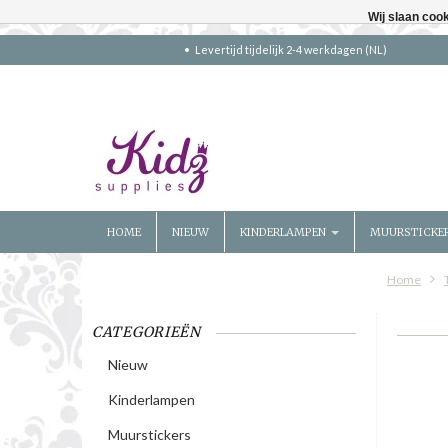
Wij slaan coo
Levertijd tijdelijk 2-4 werkdagen (NL)
HOME
NIEUW
KINDERLAMPEN
MUURSTICKE
Home
CATEGORIEËN
Nieuw
Kinderlampen
Muurstickers