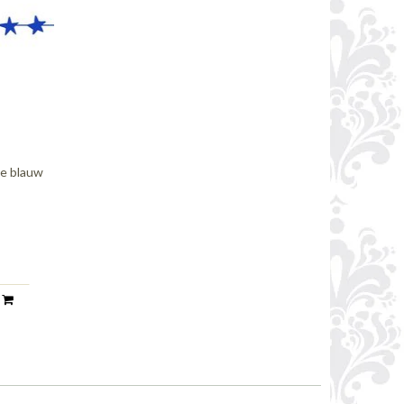
se blauw
n