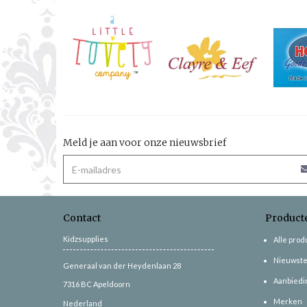
Meld je aan voor onze nieuwsbrief
Contact
Product
Kidzsupplies
Alle pro
Nieuwste
Generaal van der Heydenlaan 28
Aanbiedi
7316 BC
Apeldoorn
Merken
Nederland