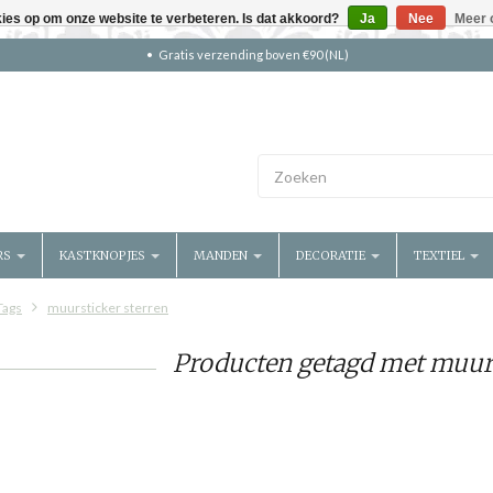
kies op om onze website te verbeteren. Is dat akkoord?
Ja
Nee
Meer 
Gratis verzending boven €90 (NL)
RS
KASTKNOPJES
MANDEN
DECORATIE
TEXTIEL
Tags
muursticker sterren
Producten getagd met muurs