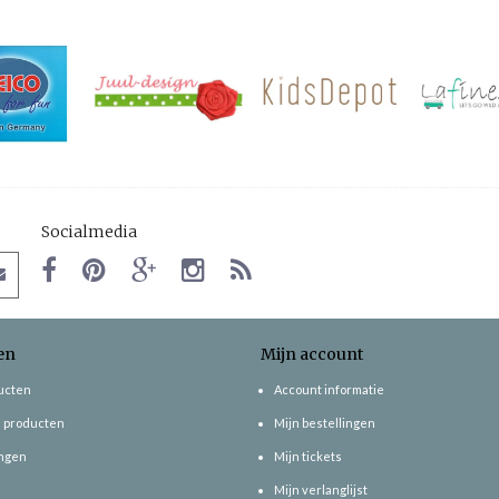
Socialmedia
en
Mijn account
ducten
Account informatie
 producten
Mijn bestellingen
ngen
Mijn tickets
Mijn verlanglijst