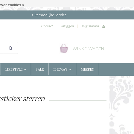
over cookies »
Persoonlijke Service
Contact
|
Inloggen
|
Registreren
WINKELWAGEN
LIFESTYLE
SALE
THEMA'S
MERKEN
ticker sterren