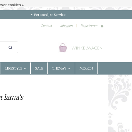
over cookies »
Persoonlijke Service
Contact
|
Inloggen
|
Registreren
WINKELWAGEN
LIFESTYLE
SALE
THEMA'S
MERKEN
t lama's