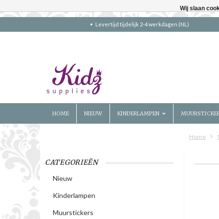
Wij slaan coo
Levertijd tijdelijk 2-4 werkdagen (NL)
HOME
NIEUW
KINDERLAMPEN
MUURSTICKE
Home
CATEGORIEËN
Nieuw
Kinderlampen
Muurstickers