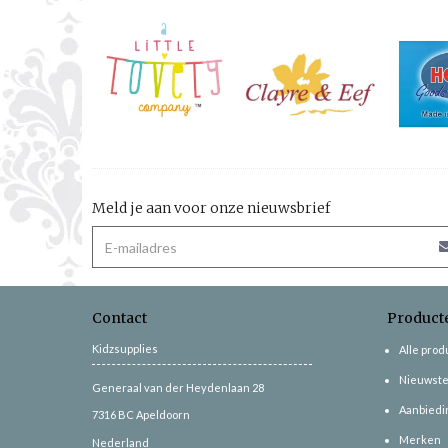
Meld je aan voor onze nieuwsbrief
Contact
Product
Kidzsupplies
Alle pro
Nieuwste
Generaal van der Heydenlaan 28
Aanbiedi
7316 BC
Apeldoorn
Merken
Nederland