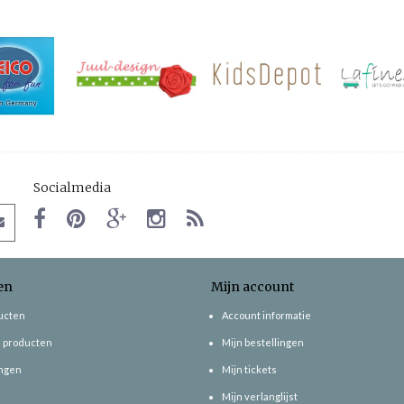
Socialmedia
en
Mijn account
ducten
Account informatie
 producten
Mijn bestellingen
ngen
Mijn tickets
Mijn verlanglijst