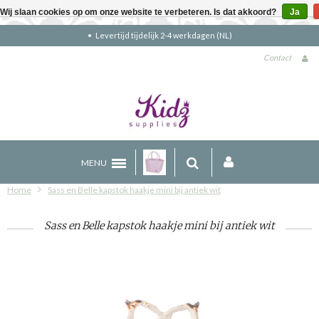
Wij slaan cookies op om onze website te verbeteren. Is dat akkoord?
Ja
en (NL)
Gratis verzending boven €90 (NL
Contact
MENU
Home
Sass en Belle kapstok haakje mini bij antiek wit
Sass en Belle kapstok haakje mini bij antiek wit