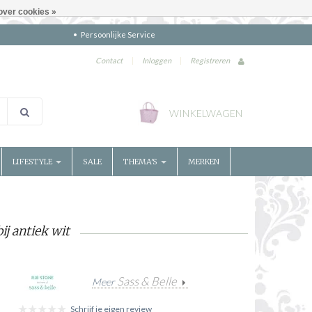
over cookies »
Persoonlijke Service
Contact
|
Inloggen
|
Registreren
WINKELWAGEN
LIFESTYLE
SALE
THEMA'S
MERKEN
ij antiek wit
Sass & Belle
Meer
Schrijf je eigen review