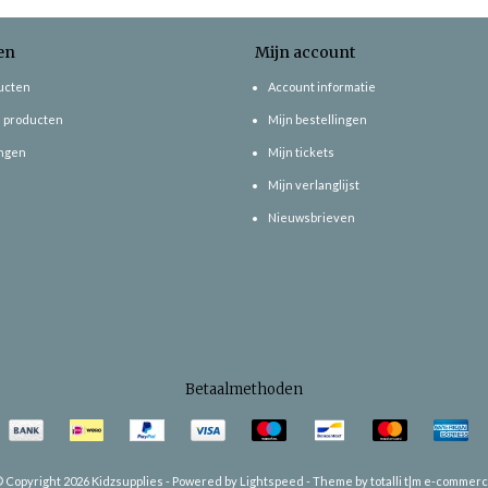
en
Mijn account
ducten
Account informatie
 producten
Mijn bestellingen
ngen
Mijn tickets
Mijn verlanglijst
Nieuwsbrieven
Betaalmethoden
 Copyright 2026 Kidzsupplies -
Powered by
Lightspeed
-
Theme by totalli t|m e-commer