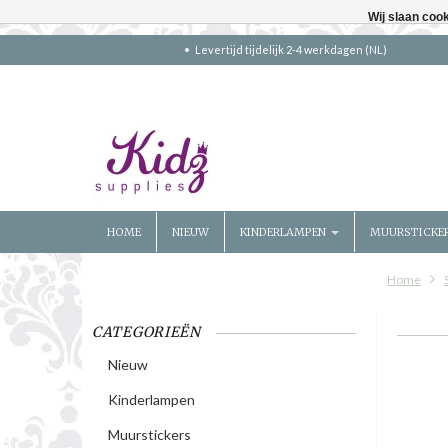
Wij slaan coo
Levertijd tijdelijk 2-4 werkdagen (NL)
HOME
NIEUW
KINDERLAMPEN
MUURSTICKE
Home
CATEGORIEËN
Nieuw
Kinderlampen
Muurstickers