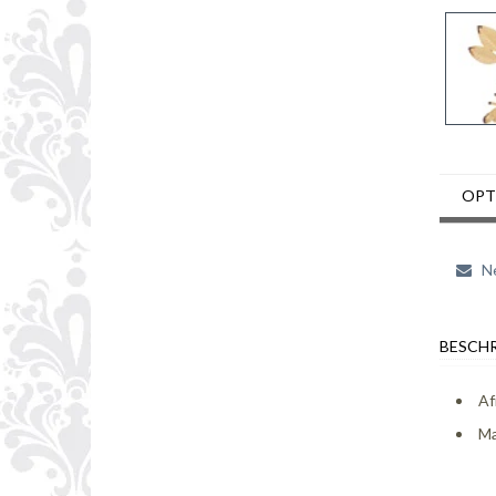
OPT
Ne
BESCHR
Af
Ma