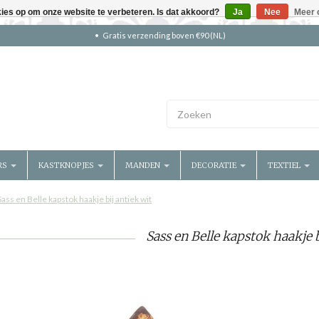
kies op om onze website te verbeteren. Is dat akkoord?
Ja
Nee
Meer 
Gratis verzending boven €90 (NL)
RS
KASTKNOPJES
MANDEN
DECORATIE
TEXTIEL
Sass en Belle kapstok haakje bij antiek wit
Sass en Belle kapstok haakje b