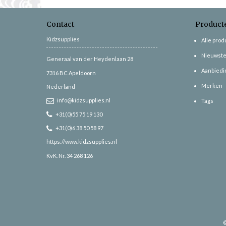
Contact
Product
Kidzsupplies
Alle pro
Nieuwste
Generaal van der Heydenlaan 28
Aanbiedi
7316 BC
Apeldoorn
Merken
Nederland
info@kidzsupplies.nl
Tags
+31(0)55 75 19 130
+31(0)6 38 50 58 97
https://www.kidzsupplies.nl
KvK. Nr. 34 268 126
©