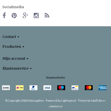
Socialmedia
Contact
Producten
Mijn account
Klantenservice
Betaalmethoden
© Copyright 2026 Kidzsupplies -
Powered by
Lightspeed
-
Theme by totalli t|m e-
commerce