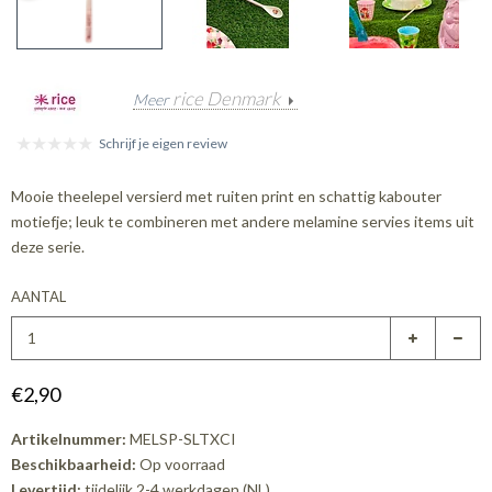
rice Denmark
Meer
Schrijf je eigen review
Mooie theelepel versierd met ruiten print en schattig kabouter
motiefje; leuk te combineren met andere melamine servies items uit
deze serie.
AANTAL
€2,90
Artikelnummer:
MELSP-SLTXCI
Beschikbaarheid:
Op voorraad
Levertijd:
tijdelijk 2-4 werkdagen (NL)