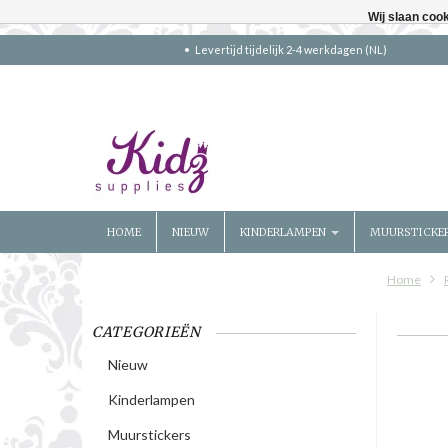
Wij slaan coo
Levertijd tijdelijk 2-4 werkdagen (NL)
HOME
NIEUW
KINDERLAMPEN
MUURSTICKE
Home
CATEGORIEËN
Nieuw
Kinderlampen
Muurstickers