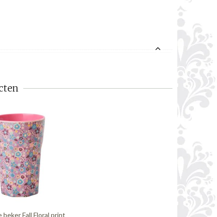
cten
 beker Fall Floral print