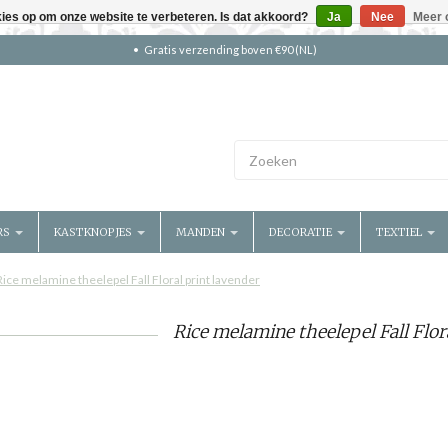
kies op om onze website te verbeteren. Is dat akkoord?
Ja
Nee
Meer 
Gratis verzending boven €90 (NL)
RS
KASTKNOPJES
MANDEN
DECORATIE
TEXTIEL
Rice melamine theelepel Fall Floral print lavender
Rice melamine theelepel Fall Flor