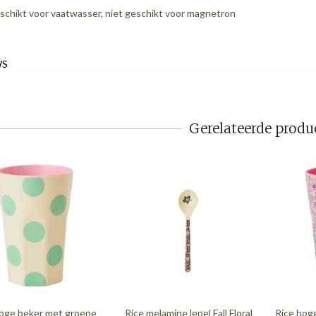
schikt voor vaatwasser, niet geschikt voor magnetron
WS
Gerelateerde produ
hoge beker met groene
Rice melamine lepel Fall Floral
Rice hoge