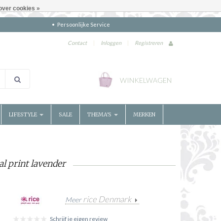
over cookies »
Persoonlijke Service
Contact
|
Inloggen
|
Registreren
WINKELWAGEN
LIFESTYLE
SALE
THEMA'S
MERKEN
al print lavender
rice Denmark
Meer
Schrijf je eigen review