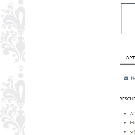
OPT
Ne
BESCHR
Af
Ma
vr