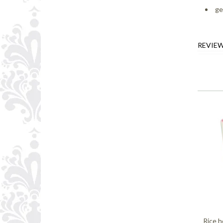
ge
REVIE
Rice 