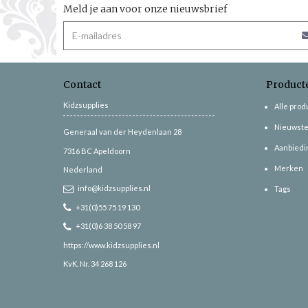
Meld je aan voor onze nieuwsbrief
Contact
Product
Kidzsupplies
Alle pro
Nieuwste
Generaal van der Heydenlaan 28
Aanbiedi
7316 BC
Apeldoorn
Merken
Nederland
info@kidzsupplies.nl
Tags
+31(0)55 75 19 130
+31(0)6 38 50 58 97
https://www.kidzsupplies.nl
KvK. Nr. 34 268 126