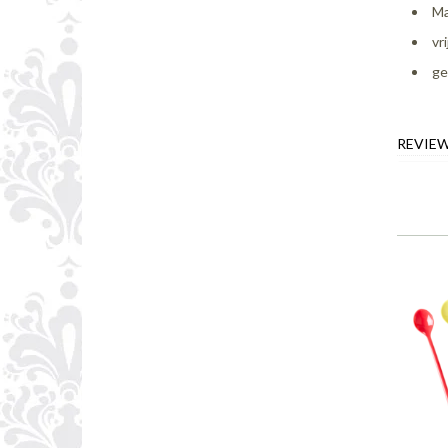
Ma
vr
ge
REVIE