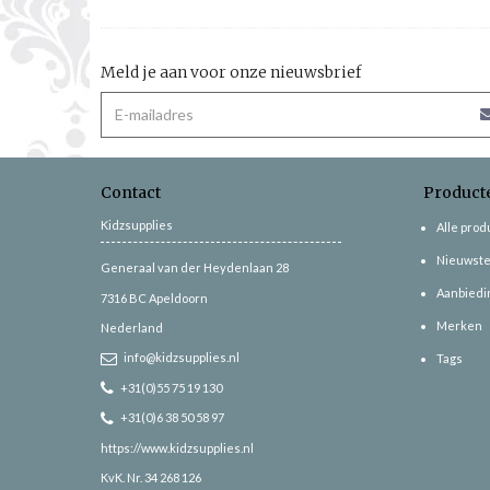
Meld je aan voor onze nieuwsbrief
Contact
Product
Kidzsupplies
Alle pro
Nieuwste
Generaal van der Heydenlaan 28
Aanbiedi
7316 BC
Apeldoorn
Merken
Nederland
info@kidzsupplies.nl
Tags
+31(0)55 75 19 130
+31(0)6 38 50 58 97
https://www.kidzsupplies.nl
KvK. Nr. 34 268 126