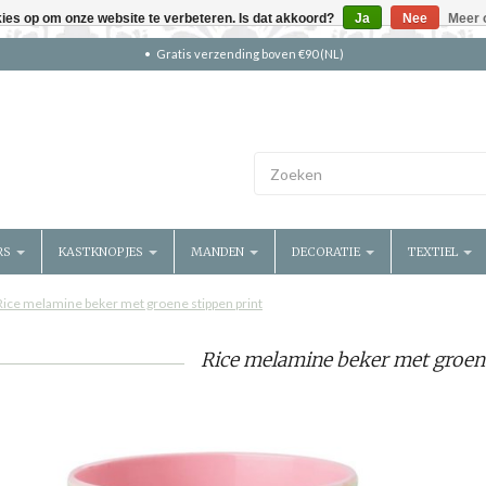
kies op om onze website te verbeteren. Is dat akkoord?
Ja
Nee
Meer 
Gratis verzending boven €90 (NL)
RS
KASTKNOPJES
MANDEN
DECORATIE
TEXTIEL
Rice melamine beker met groene stippen print
Rice melamine beker met groene