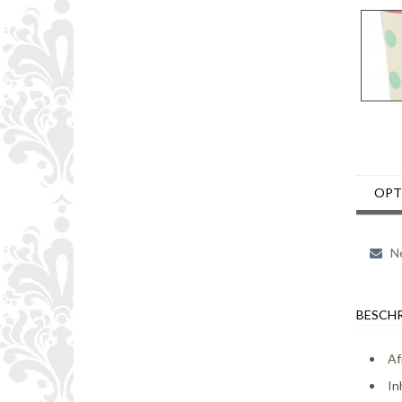
OPT
Ne
BESCHR
Af
In