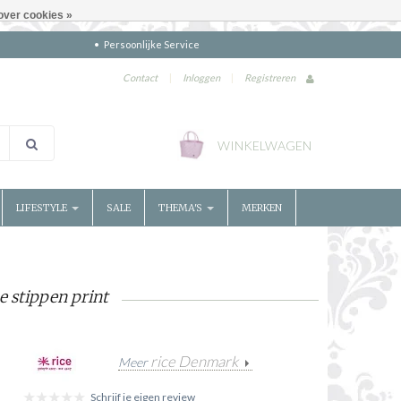
over cookies »
Persoonlijke Service
Contact
|
Inloggen
|
Registreren
WINKELWAGEN
LIFESTYLE
SALE
THEMA'S
MERKEN
 stippen print
rice Denmark
Meer
Schrijf je eigen review