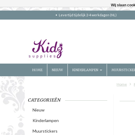
Wij slaan coo
Levertijd tijdelijk 2-4 werkdagen (NL)
HOME
NIEUW
KINDERLAMPEN
MUURSTICKE
Home
CATEGORIEËN
Nieuw
Kinderlampen
Muurstickers