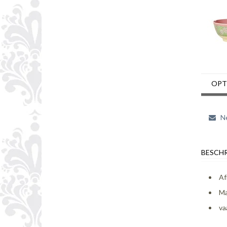
OPT
Ne
BESCHR
Af
Ma
va