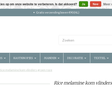
kies op om onze website te verbeteren. Is dat akkoord?
Ja
Nee
Meer 
Gratis verzending boven €90 (NL)
RS
KASTKNOPJES
MANDEN
DECORATIE
TEXTIEL
Rice melamine kom vlinders groen roze
Rice melamine kom vlinders