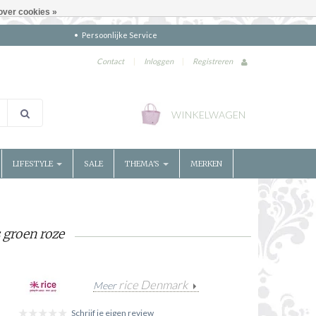
over cookies »
Persoonlijke Service
Contact
|
Inloggen
|
Registreren
WINKELWAGEN
LIFESTYLE
SALE
THEMA'S
MERKEN
 groen roze
rice Denmark
Meer
Schrijf je eigen review