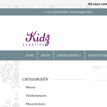
Wij slaan coo
Levertijd tijdelijk 2-4 werkdagen (NL)
HOME
NIEUW
KINDERLAMPEN
MUURSTICKE
Home
CATEGORIEËN
Nieuw
Kinderlampen
Muurstickers