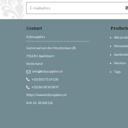
Contact
Product
Kidzsupplies
Alle pro
Nieuwste
Generaal van der Heydenlaan 28
Aanbiedi
7316 BC
Apeldoorn
Merken
Nederland
info@kidzsupplies.nl
Tags
+31(0)55 75 19 130
+31(0)6 38 50 58 97
https://www.kidzsupplies.nl
KvK. Nr. 34 268 126