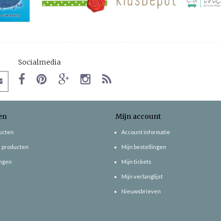
Socialmedia
en
Mijn account
ducten
Account informatie
 producten
Mijn bestellingen
ngen
Mijn tickets
Mijn verlanglijst
Nieuwsbrieven