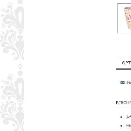
OPT
Ne
BESCHR
Af
Ma