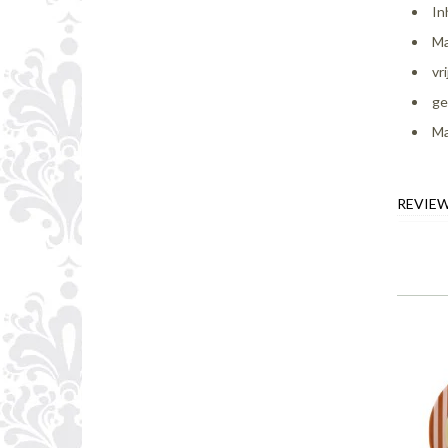
In
Ma
vr
ge
Ma
REVIE