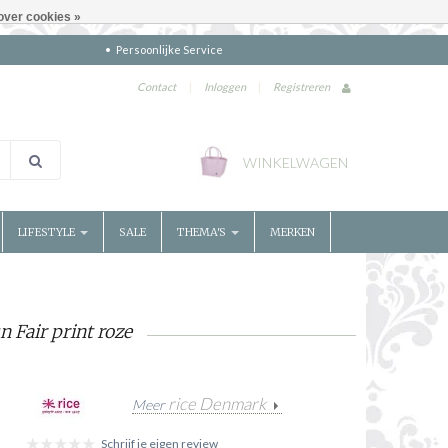
over cookies »
Persoonlijke Service
Contact
|
Inloggen
|
Registreren
WINKELWAGEN
LIFESTYLE
SALE
THEMA'S
MERKEN
 Fair print roze
rice Denmark
Meer
Schrijf je eigen review