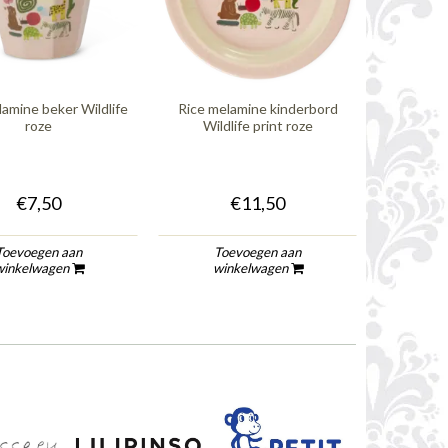
lamine beker Wildlife
Rice melamine kinderbord
Rice mela
roze
Wildlife print roze
Wildlif
€7,50
€11,50
Toevoegen aan
Toevoegen aan
To
winkelwagen
winkelwagen
wi