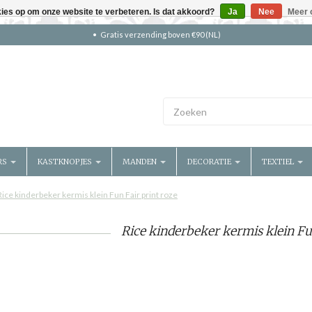
kies op om onze website te verbeteren. Is dat akkoord?
Ja
Nee
Meer 
Gratis verzending boven €90 (NL)
RS
KASTKNOPJES
MANDEN
DECORATIE
TEXTIEL
Rice kinderbeker kermis klein Fun Fair print roze
Rice kinderbeker kermis klein Fun