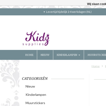
Wij slaan coo
Levertijd tijdelijk 2-4 werkdagen (NL)
HOME
NIEUW
KINDERLAMPEN
MUURSTICKE
Home
CATEGORIEËN
Nieuw
Kinderlampen
Muurstickers