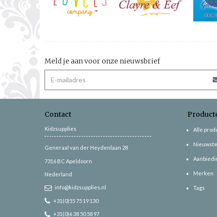
Meld je aan voor onze nieuwsbrief
Contact
Product
Kidzsupplies
Alle pro
Nieuwste
Generaal van der Heydenlaan 28
Aanbiedi
7316 BC
Apeldoorn
Merken
Nederland
info@kidzsupplies.nl
Tags
+31(0)55 75 19 130
+31(0)6 38 50 58 97