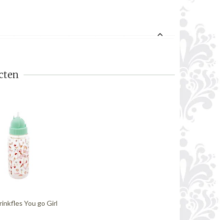
cten
rinkfles You go Girl