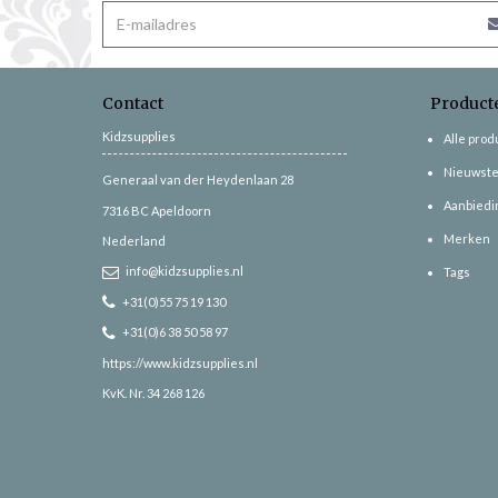
Contact
Product
Kidzsupplies
Alle pro
Nieuwste
Generaal van der Heydenlaan 28
Aanbiedi
7316 BC
Apeldoorn
Merken
Nederland
info@kidzsupplies.nl
Tags
+31(0)55 75 19 130
+31(0)6 38 50 58 97
https://www.kidzsupplies.nl
KvK. Nr. 34 268 126