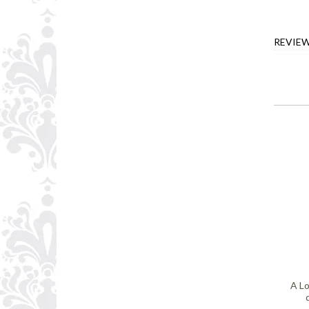
REVIE
A Lo