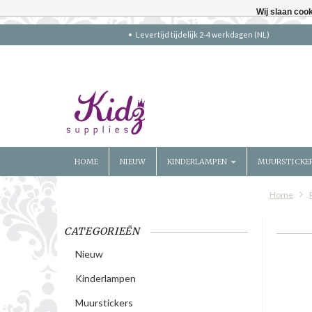
Wij slaan coo
Levertijd tijdelijk 2-4 werkdagen (NL)
HOME
NIEUW
KINDERLAMPEN
MUURSTICKE
Home
CATEGORIEËN
Nieuw
Kinderlampen
Muurstickers