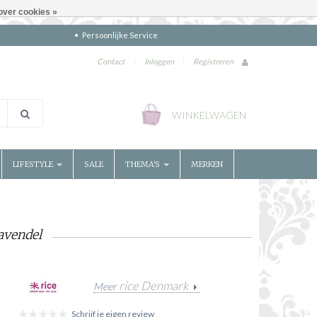
over cookies »
Persoonlijke Service
Contact
|
Inloggen
|
Registreren
WINKELWAGEN
LIFESTYLE
SALE
THEMA'S
MERKEN
avendel
rice Denmark
Meer
Schrijf je eigen review