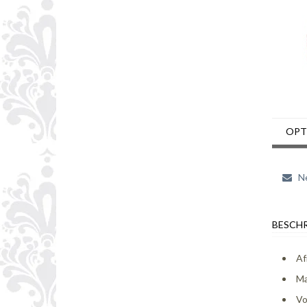
OPT
Ne
BESCHR
Af
Ma
Vo