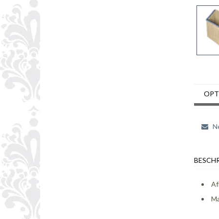
OPT
Ne
BESCHR
Af
Ma