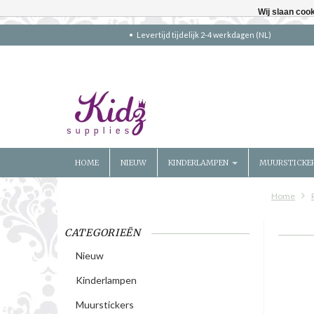
Wij slaan coo
Levertijd tijdelijk 2-4 werkdagen (NL)
HOME
NIEUW
KINDERLAMPEN
MUURSTICKE
Home
CATEGORIEËN
Nieuw
Kinderlampen
Muurstickers