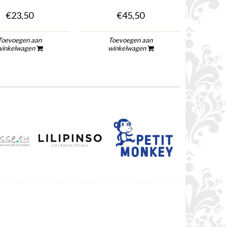
€23,50
€45,50
Toevoegen aan
Toevoegen aan
To
winkelwagen
winkelwagen
wi