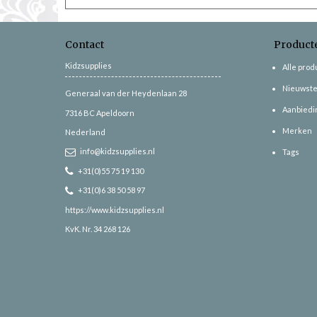
Contact
Product
Kidzsupplies
Alle pro
Nieuwste
Generaal van der Heydenlaan 28
Aanbiedi
7316 BC
Apeldoorn
Merken
Nederland
info@kidzsupplies.nl
Tags
+31(0)55 75 19 130
+31(0)6 38 50 58 97
https://www.kidzsupplies.nl
KvK. Nr. 34 268 126