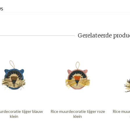
WS
Gerelateerde produ
urdecoratie tijger blauw
Rice muurdecoratie tijger roze
Rice muur
klein
klein