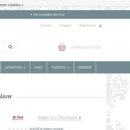
over cookies »
Persoonlijke Service
Contact
|
Inloggen
|
Registreren
WINKELWAGEN
LIFESTYLE
SALE
THEMA'S
MERKEN
blauw
rice Denmark
Meer
Schrijf je eigen review