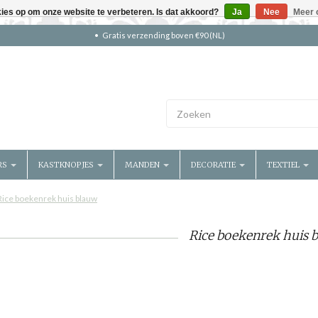
kies op om onze website te verbeteren. Is dat akkoord?
Ja
Nee
Meer 
Gratis verzending boven €90 (NL)
RS
KASTKNOPJES
MANDEN
DECORATIE
TEXTIEL
Rice boekenrek huis blauw
Rice boekenrek huis 