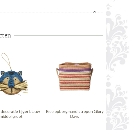
cten
decoratie tijger blauw
Rice opbergmand strepen Glory
Rice ku
middel groot
Days