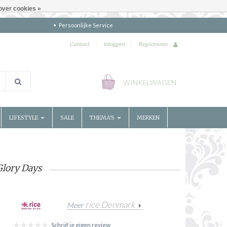
over cookies »
Persoonlijke Service
Contact
|
Inloggen
|
Registreren
WINKELWAGEN
LIFESTYLE
SALE
THEMA'S
MERKEN
Glory Days
rice Denmark
Meer
Schrijf je eigen review