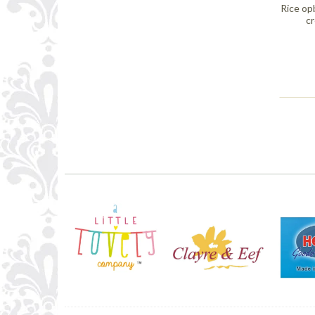
Rice op
cr