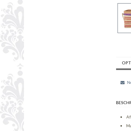
OPT
Ne
BESCHR
Af
Ma