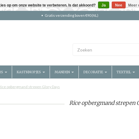
kies op om onze website te verbeteren. Is dat akkoord?
Ja
Nee
Meer 
Gratis verzending boven €90 (NL)
RS
KASTKNOPJES
MANDEN
DECORATIE
TEXTIEL
Rice opbergmand strepen Glory Days
Rice opbergmand strepen 