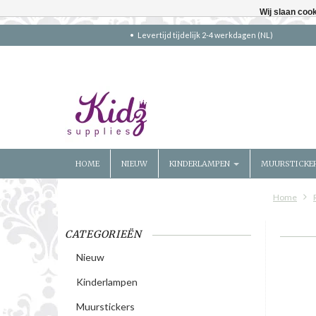
Wij slaan coo
Levertijd tijdelijk 2-4 werkdagen (NL)
HOME
NIEUW
KINDERLAMPEN
MUURSTICKE
Home
CATEGORIEËN
Nieuw
Kinderlampen
Muurstickers