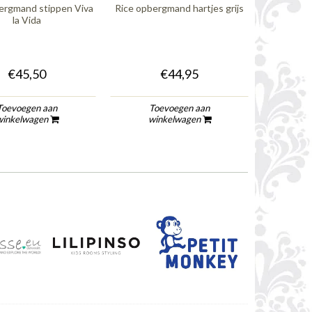
ergmand stippen Viva
Rice opbergmand hartjes grijs
Rice opberg
la Vida
€45,50
€44,95
Toevoegen aan
Toevoegen aan
To
winkelwagen
winkelwagen
wi