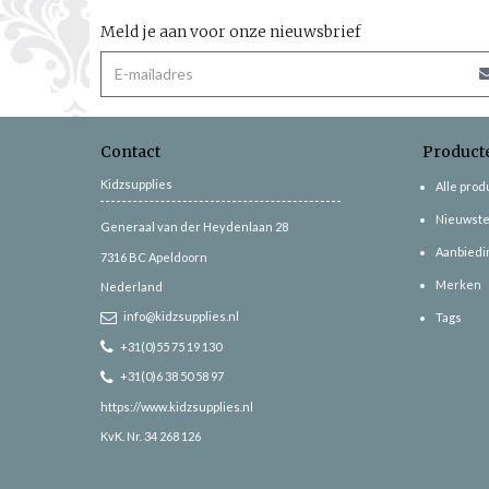
Meld je aan voor onze nieuwsbrief
Contact
Product
Kidzsupplies
Alle pro
Nieuwste
Generaal van der Heydenlaan 28
Aanbiedi
7316 BC
Apeldoorn
Merken
Nederland
info@kidzsupplies.nl
Tags
+31(0)55 75 19 130
+31(0)6 38 50 58 97
https://www.kidzsupplies.nl
KvK. Nr. 34 268 126