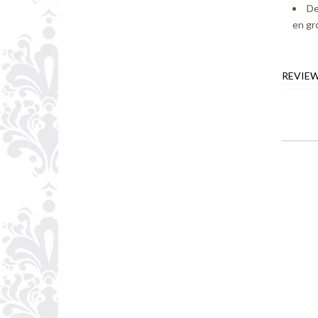
De
en gr
REVIE