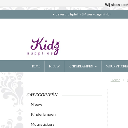
Wij slaan coo
Levertijd tijdelijk 2-4 werkdagen (NL)
HOME
NIEUW
KINDERLAMPEN
MUURSTICKE
Home
CATEGORIEËN
Nieuw
Kinderlampen
Muurstickers