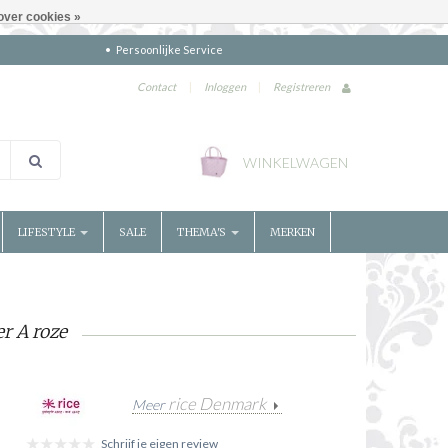
over cookies »
Persoonlijke Service
Contact
|
Inloggen
|
Registreren
WINKELWAGEN
LIFESTYLE
SALE
THEMA'S
MERKEN
r A roze
rice Denmark
Meer
Schrijf je eigen review