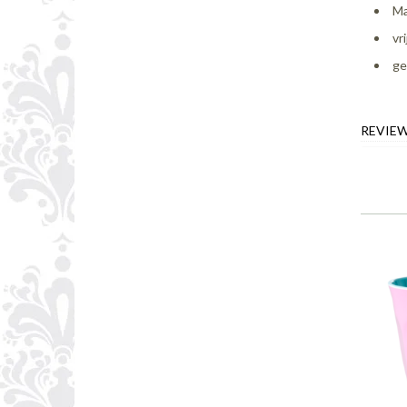
Ma
vr
ge
REVIE