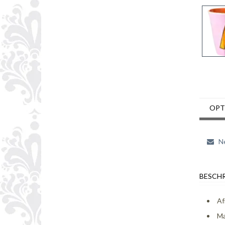
OPT
Ne
BESCHR
Af
Ma