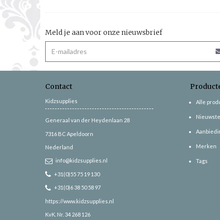
Meld je aan voor onze nieuwsbrief
Contact
Product
Kidzsupplies
Alle pro
Nieuwste
Generaal van der Heydenlaan 28
Aanbiedi
7316 BC
Apeldoorn
Merken
Nederland
info@kidzsupplies.nl
Tags
+31(0)55 75 19 130
+31(0)6 38 50 58 97
https://www.kidzsupplies.nl
KvK. Nr. 34 268 126