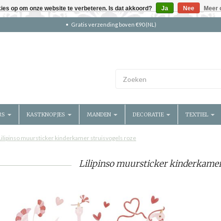
kies op om onze website te verbeteren. Is dat akkoord?
Ja
Nee
Meer 
Gratis verzending boven €90 (NL)
RS
KASTKNOPJES
MANDEN
DECORATIE
TEXTIEL
Lilipinso muursticker kinderkamer struisvogels roze
Lilipinso muursticker kinderkamer