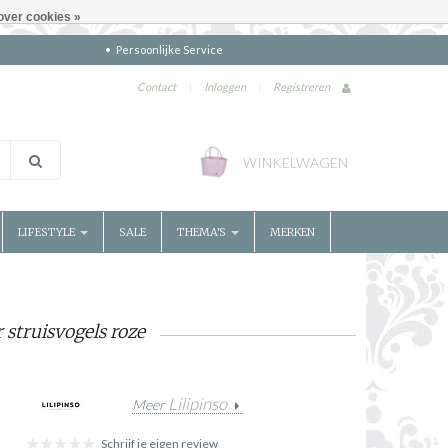
over cookies »
Persoonlijke Service
Contact
|
Inloggen
|
Registreren
WINKELWAGEN
LIFESTYLE
SALE
THEMA'S
MERKEN
 struisvogels roze
Lilipinso
Meer
Schrijf je eigen review