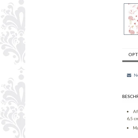
OPT
Ne
BESCHR
Af
6,5 c
Ma