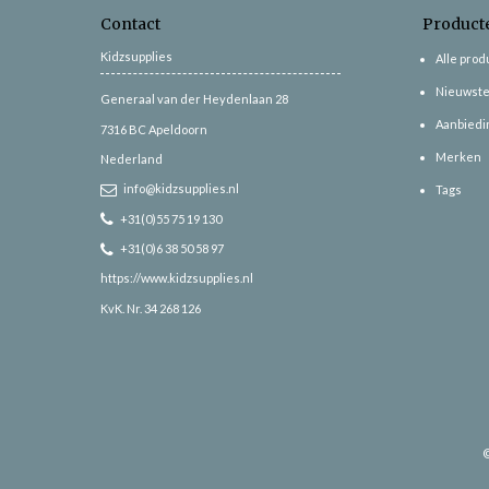
Contact
Product
Kidzsupplies
Alle pro
Nieuwste
Generaal van der Heydenlaan 28
Aanbiedi
7316 BC
Apeldoorn
Merken
Nederland
info@kidzsupplies.nl
Tags
+31(0)55 75 19 130
+31(0)6 38 50 58 97
https://www.kidzsupplies.nl
KvK. Nr. 34 268 126
©