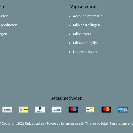
en
Mijn account
ducten
Account informatie
 producten
Mijn bestellingen
ngen
Mijn tickets
Mijn verlanglijst
Nieuwsbrieven
Betaalmethoden
 Copyright 2026 Kidzsupplies -
Powered by
Lightspeed
-
Theme by totalli t|m e-commer