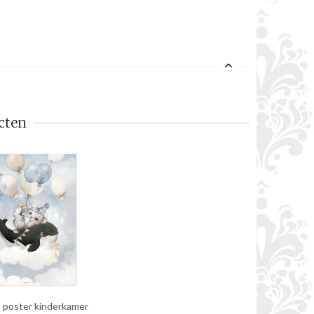
cten
so poster kinderkamer