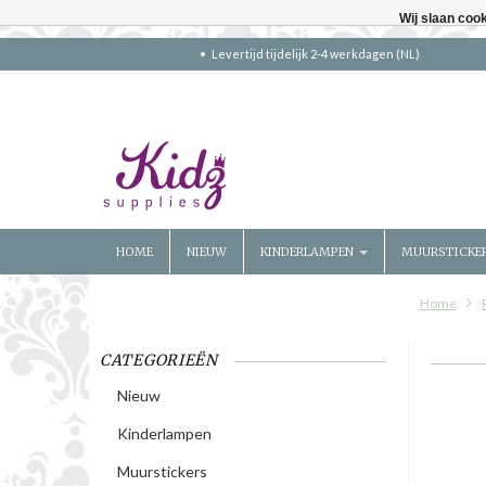
Wij slaan coo
Levertijd tijdelijk 2-4 werkdagen (NL)
HOME
NIEUW
KINDERLAMPEN
MUURSTICKE
Home
CATEGORIEËN
Nieuw
Kinderlampen
Muurstickers