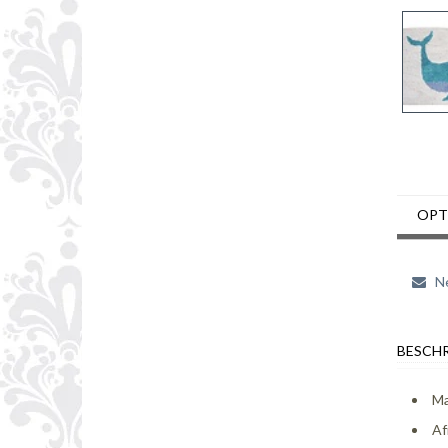
OPT
Ne
BESCHR
Ma
Af