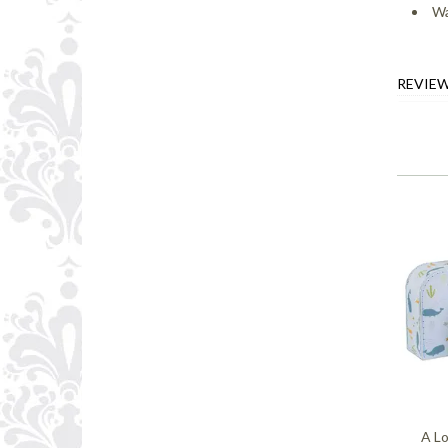
Wa
REVIE
A Lo