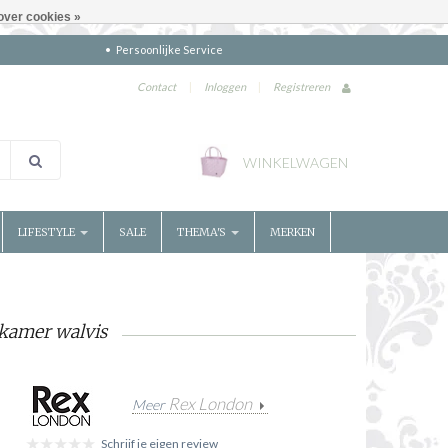
over cookies »
Persoonlijke Service
Contact
|
Inloggen
|
Registreren
WINKELWAGEN
LIFESTYLE
SALE
THEMA'S
MERKEN
kamer walvis
Rex London
Meer
Schrijf je eigen review