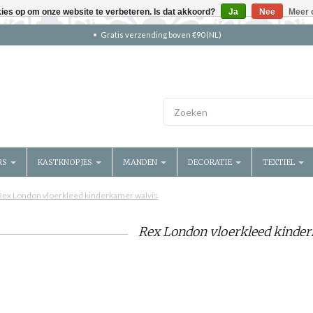
kies op om onze website te verbeteren. Is dat akkoord?
Ja
Nee
Meer 
Gratis verzending boven €90 (NL)
RS
KASTKNOPJES
MANDEN
DECORATIE
TEXTIEL
Rex London vloerkleed kinderkamer walvis
Rex London vloerkleed kinder