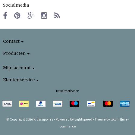
Socialmedia
Contact
Producten
Mijn account
Klantenservice
Betaalmethoden
© Copyright 2026 Kidzsupplies -
Powered by
Lightspeed
-
Theme by totalli t|m e-
commerce