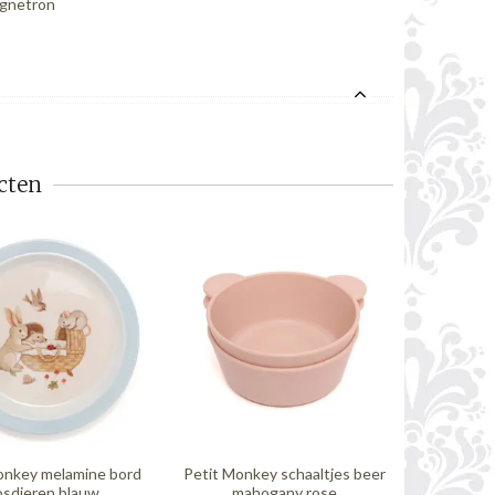
agnetron
cten
onkey melamine bord
Petit Monkey schaaltjes beer
Petit Mon
osdieren blauw
mahogany rose