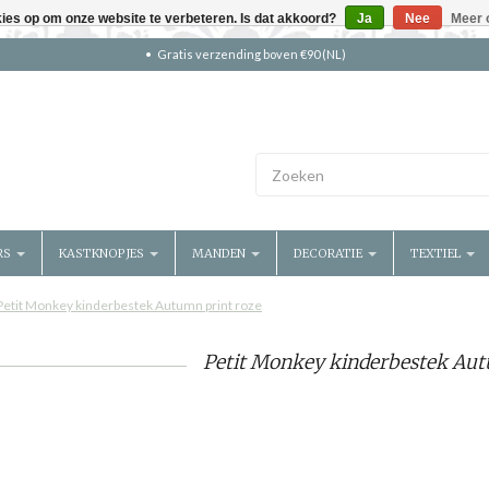
kies op om onze website te verbeteren. Is dat akkoord?
Ja
Nee
Meer 
Gratis verzending boven €90 (NL)
RS
KASTKNOPJES
MANDEN
DECORATIE
TEXTIEL
Petit Monkey kinderbestek Autumn print roze
Petit Monkey kinderbestek Aut