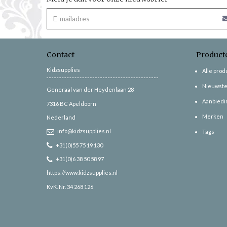
Contact
Product
Kidzsupplies
Alle pro
Nieuwste
Generaal van der Heydenlaan 28
Aanbiedi
7316 BC
Apeldoorn
Merken
Nederland
info@kidzsupplies.nl
Tags
+31(0)55 75 19 130
+31(0)6 38 50 58 97
https://www.kidzsupplies.nl
KvK. Nr. 34 268 126