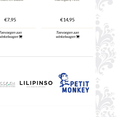
€7,95
€14,95
Toevoegen aan
Toevoegen aan
To
winkelwagen
winkelwagen
wi