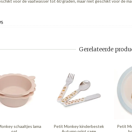
schikt voor de vaatwasser tot 60 graden, maar niet geschikt voor de m
WS
Gerelateerde produ
Monkey schaaltjes lama
Petit Monkey kinderbestek
Petit M
oat
Autumn print sage
b