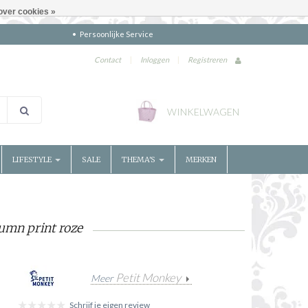
over cookies »
Persoonlijke Service
Contact
|
Inloggen
|
Registreren
WINKELWAGEN
LIFESTYLE
SALE
THEMA'S
MERKEN
umn print roze
Petit Monkey
Meer
Schrijf je eigen review