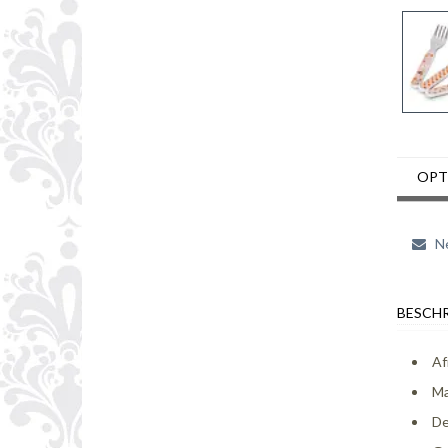
OPT
Ne
BESCHR
Af
Ma
De