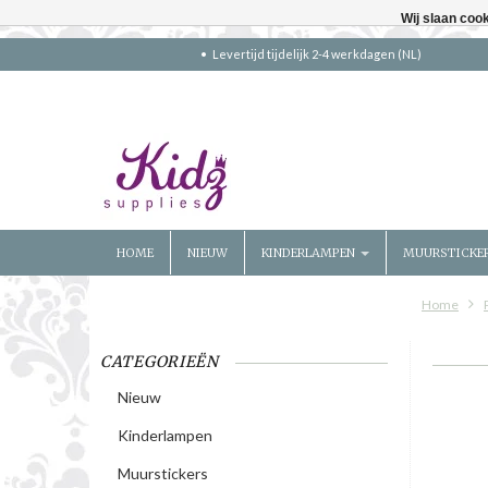
Wij slaan coo
Levertijd tijdelijk 2-4 werkdagen (NL)
HOME
NIEUW
KINDERLAMPEN
MUURSTICKE
Home
CATEGORIEËN
Nieuw
Kinderlampen
Muurstickers