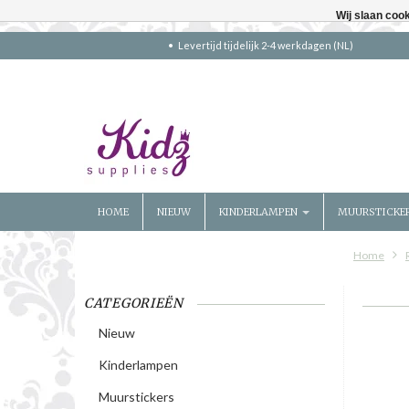
Wij slaan coo
Levertijd tijdelijk 2-4 werkdagen (NL)
HOME
NIEUW
KINDERLAMPEN
MUURSTICKE
Home
CATEGORIEËN
Nieuw
Kinderlampen
Muurstickers