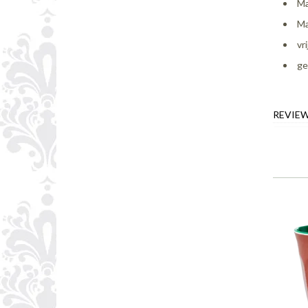
Ma
Ma
vr
ge
REVIE