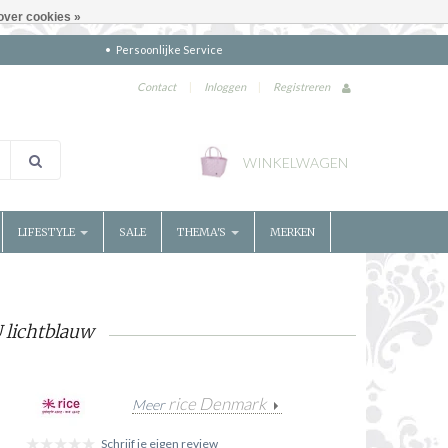
over cookies »
Persoonlijke Service
Contact
|
Inloggen
|
Registreren
WINKELWAGEN
LIFESTYLE
SALE
THEMA'S
MERKEN
U lichtblauw
rice Denmark
Meer
Schrijf je eigen review