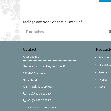
Meld je aan voor onze nieuwsbrief
Contact
Product
Kidzsupplies
Alle pro
Nieuwste
Generaal van der Heydenlaan 28
Aanbiedi
7316 BC
Apeldoorn
Merken
Nederland
info@kidzsupplies.nl
Tags
+31(0)55 75 19 130
+31(0)6 38 50 58 97
https://www.kidzsupplies.nl