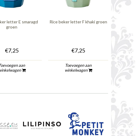
ker letter E smaragd
Rice beker letter F khaki groen
Rice beker
groen
€7,25
€7,25
Toevoegen aan
Toevoegen aan
To
winkelwagen
winkelwagen
wi