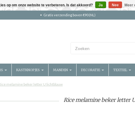
kies op om onze website te verbeteren. Is dat akkoord?
Ja
Nee
Meer 
Gratis verzending boven €90 (NL)
RS
KASTKNOPJES
MANDEN
DECORATIE
TEXTIEL
Rice melamine beker letter U lichtblauw
Rice melamine beker letter 