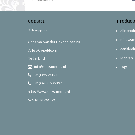
Contact
Product
Kidzsupplies
Alle pro
Nieuwste
Generaal van der Heydenlaan 28
Aanbiedi
7316 BC
Apeldoorn
Merken
Nederland
info@kidzsupplies.nl
Tags
+31(0)55 75 19 130
+31(0)6 38 50 58 97
https://www.kidzsupplies.nl
KvK. Nr. 34 268 126