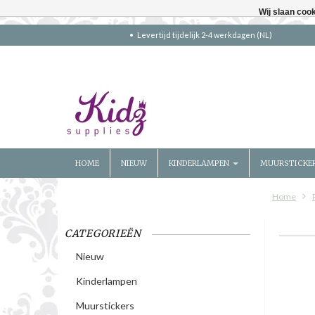
Wij slaan coo
Levertijd tijdelijk 2-4 werkdagen (NL)
HOME
NIEUW
KINDERLAMPEN
MUURSTICKE
Home
CATEGORIEËN
Nieuw
Kinderlampen
Muurstickers