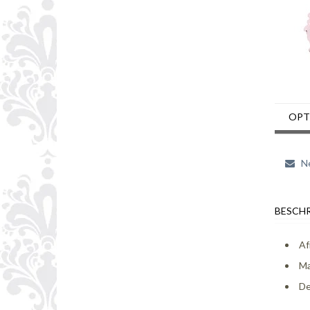
OPT
Ne
BESCHR
Af
Ma
De