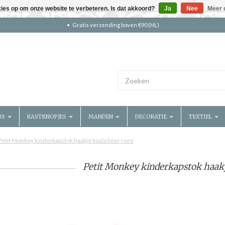
kies op om onze website te verbeteren. Is dat akkoord?
Ja
Nee
Meer 
Gratis verzending boven €90 (NL)
RS
KASTKNOPJES
MANDEN
DECORATIE
TEXTIEL
Petit Monkey kinderkapstok haakje koala beer roze
Petit Monkey kinderkapstok haakj