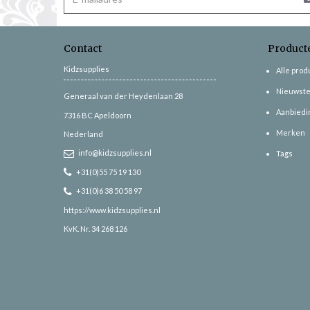
Contact
Product
Kidzsupplies
Alle pro
Nieuwste
Generaal van der Heydenlaan 28
Aanbiedi
7316 BC
Apeldoorn
Merken
Nederland
info@kidzsupplies.nl
Tags
+31(0)55 75 19 130
+31(0)6 38 50 58 97
https://www.kidzsupplies.nl
KvK. Nr. 34 268 126