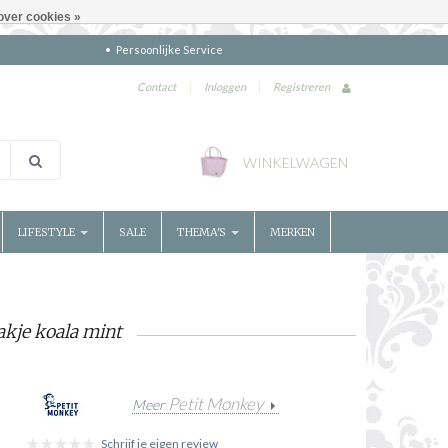
over cookies »
Persoonlijke Service
Contact
|
Inloggen
|
Registreren
WINKELWAGEN
LIFESTYLE
SALE
THEMA'S
MERKEN
kje koala mint
Petit Monkey
Meer
Schrijf je eigen review