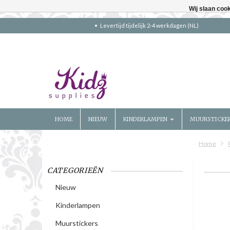
Wij slaan coo
Levertijd tijdelijk 2-4 werkdagen (NL)
HOME
NIEUW
KINDERLAMPEN
MUURSTICKE
Home
CATEGORIEËN
Nieuw
Kinderlampen
Muurstickers