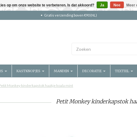
kies op om onze website te verbeteren. Is dat akkoord?
Ja
Nee
Meer 
Gratis verzending boven €90 (NL)
RS
KASTKNOPJES
MANDEN
DECORATIE
TEXTIEL
Petit Monkey kinderkapstok haakje koala mint
Petit Monkey kinderkapstok haa