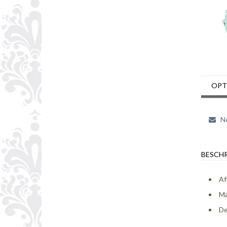
OPT
Ne
BESCHR
Af
Ma
De