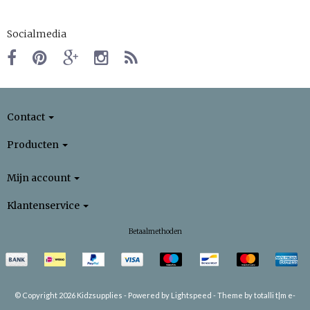
Socialmedia
Contact
Producten
Mijn account
Klantenservice
Betaalmethoden
© Copyright 2026 Kidzsupplies -
Powered by
Lightspeed
-
Theme by totalli t|m e-