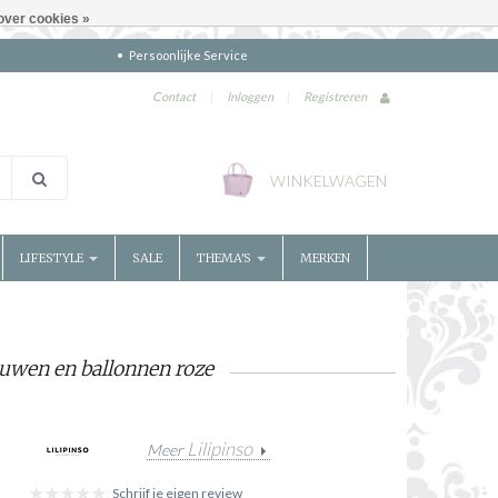
over cookies »
Persoonlijke Service
Contact
|
Inloggen
|
Registreren
WINKELWAGEN
LIFESTYLE
SALE
THEMA'S
MERKEN
uwen en ballonnen roze
Lilipinso
Meer
Schrijf je eigen review