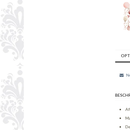
OPT
Ne
BESCHR
Af
Ma
De