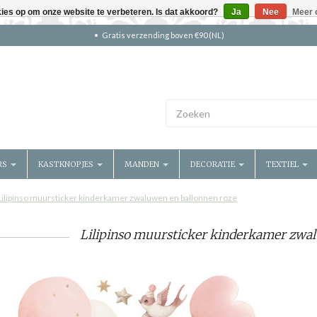
kies op om onze website te verbeteren. Is dat akkoord?
Ja
Nee
Meer 
Gratis verzending boven €90 (NL)
RS
KASTKNOPJES
MANDEN
DECORATIE
TEXTIEL
Lilipinso muursticker kinderkamer zwaluwen en ballonnen roze
Lilipinso muursticker kinderkamer zwal