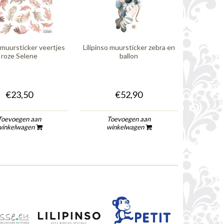
o muursticker veertjes
Lilipinso muursticker zebra en
Lilipinso 
roze Selene
ballon
€23,50
€52,90
Toevoegen aan
Toevoegen aan
To
winkelwagen
winkelwagen
wi