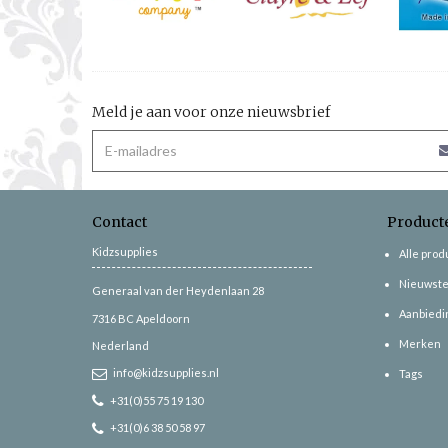
Meld je aan voor onze nieuwsbrief
Contact
Product
Kidzsupplies
Alle pro
Nieuwste
Generaal van der Heydenlaan 28
Aanbiedi
7316 BC
Apeldoorn
Merken
Nederland
info@kidzsupplies.nl
Tags
+31(0)55 75 19 130
+31(0)6 38 50 58 97