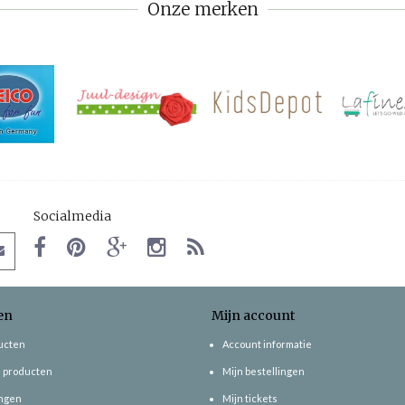
Onze merken
Socialmedia
en
Mijn account
ducten
Account informatie
 producten
Mijn bestellingen
ngen
Mijn tickets