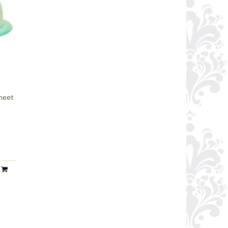
aneet
n