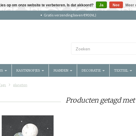
kies op om onze website te verbeteren. Is dat akkoord?
Ja
Nee
Meer 
Gratis verzending boven €90 (NL)
RS
KASTKNOPJES
MANDEN
DECORATIE
TEXTIEL
Tags
planeten
Producten getagd met