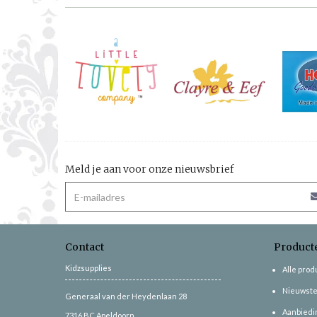
Meld je aan voor onze nieuwsbrief
Contact
Product
Kidzsupplies
Alle pro
Nieuwste
Generaal van der Heydenlaan 28
Aanbiedi
7316 BC
Apeldoorn