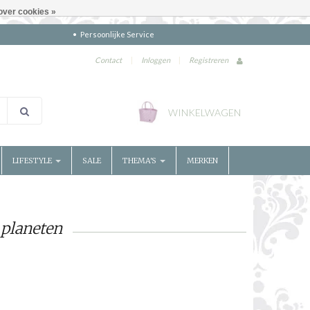
over cookies »
Persoonlijke Service
Contact
|
Inloggen
|
Registreren
WINKELWAGEN
LIFESTYLE
SALE
THEMA'S
MERKEN
 planeten