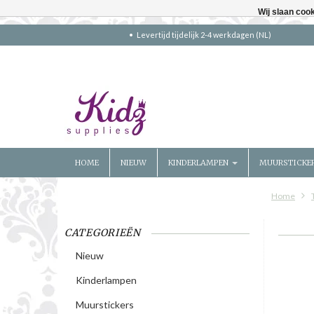
Wij slaan coo
Levertijd tijdelijk 2-4 werkdagen (NL)
HOME
NIEUW
KINDERLAMPEN
MUURSTICKE
Home
CATEGORIEËN
Nieuw
Kinderlampen
Muurstickers