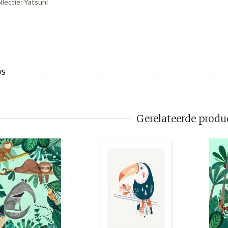
llectie: Yatsuni
WS
Gerelateerde produ