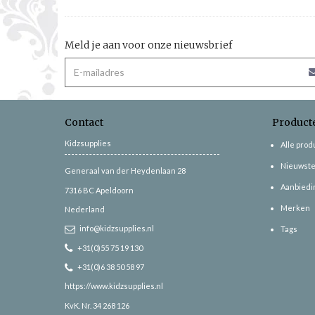
Meld je aan voor onze nieuwsbrief
Contact
Product
Kidzsupplies
Alle pro
Nieuwste
Generaal van der Heydenlaan 28
Aanbiedi
7316 BC
Apeldoorn
Merken
Nederland
info@kidzsupplies.nl
Tags
+31(0)55 75 19 130
+31(0)6 38 50 58 97
https://www.kidzsupplies.nl
KvK. Nr. 34 268 126