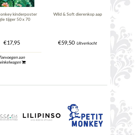
Monkey kinderposter
Wild & Soft dierenkop aap
gle tijger 50 x 70
€17,95
€59,50
Uitverkocht
Toevoegen aan
winkelwagen