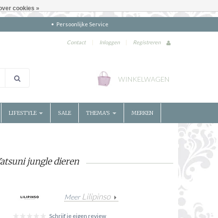
over cookies »
Persoonlijke Service
Contact
|
Inloggen
|
Registreren
WINKELWAGEN
LIFESTYLE
SALE
THEMA'S
MERKEN
atsuni jungle dieren
Lilipinso
Meer
Schrijf je eigen review