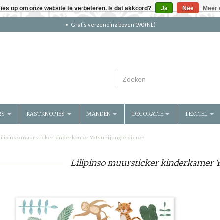
kies op om onze website te verbeteren. Is dat akkoord?
Ja
Nee
Meer 
Gratis verzending boven €90 (NL)
RS
KASTKNOPJES
MANDEN
DECORATIE
TEXTIEL
Lilipinso muursticker kinderkamer Yatsuni jungle dieren
Lilipinso muursticker kinderkamer Y