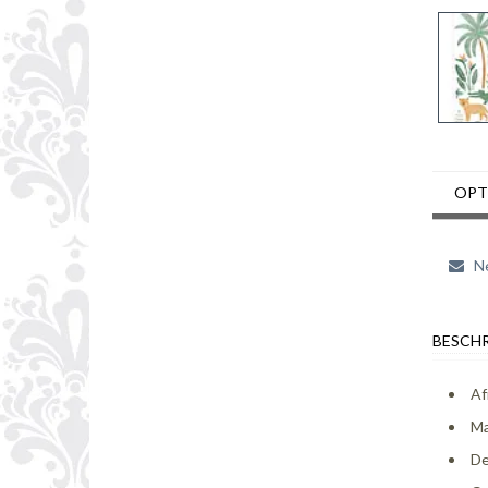
OPT
Ne
BESCHR
Af
Ma
De