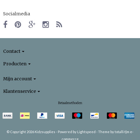
Socialmedia
Contact
Producten
Mijn account
Klantenservice
Betaalmethoden
© Copyright 2026 Kidzsupplies -
Powered by
Lightspeed
-
Theme by totalli t|m e-
commerce