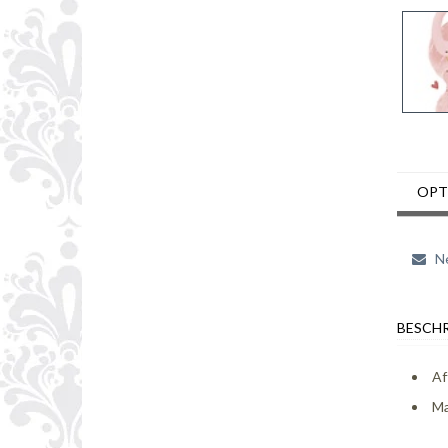
OPT
Ne
BESCHR
Af
Ma