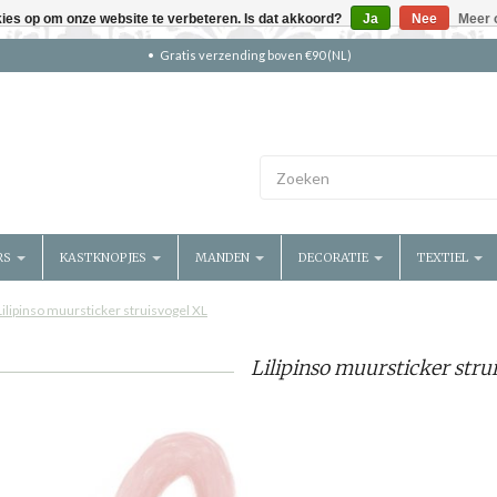
kies op om onze website te verbeteren. Is dat akkoord?
Ja
Nee
Meer 
Gratis verzending boven €90 (NL)
RS
KASTKNOPJES
MANDEN
DECORATIE
TEXTIEL
Lilipinso muursticker struisvogel XL
Lilipinso muursticker stru