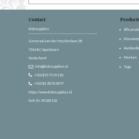
Contact
Product
Kidzsupplies
Alle pro
Nieuwste
Generaal van der Heydenlaan 28
Aanbiedi
7316 BC
Apeldoorn
Merken
Nederland
info@kidzsupplies.nl
Tags
+31(0)55 75 19 130
+31(0)6 38 50 58 97
https://www.kidzsupplies.nl
KvK. Nr. 34 268 126