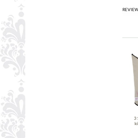
REVIE
3
k