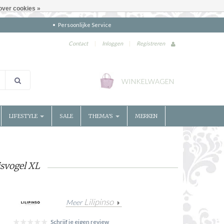
over cookies »
Persoonlijke Service
Contact
|
Inloggen
|
Registreren
WINKELWAGEN
LIFESTYLE
SALE
THEMA'S
MERKEN
isvogel XL
Lilipinso
Meer
Schrijf je eigen review