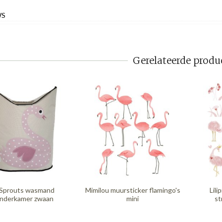
WS
Gerelateerde produ
 Sprouts wasmand
Mimilou muursticker flamingo's
Lili
inderkamer zwaan
mini
st