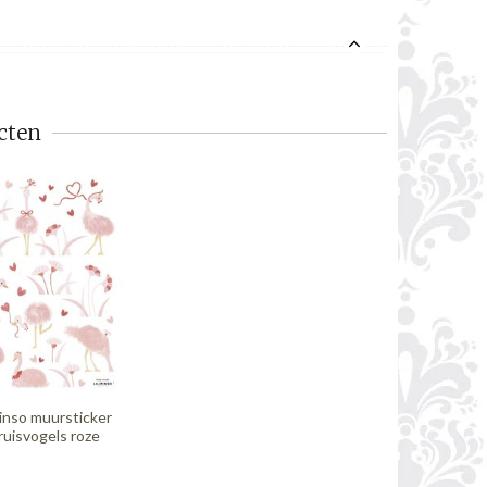
cten
pinso muursticker
ruisvogels roze