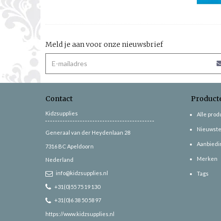
Meld je aan voor onze nieuwsbrief
Contact
Product
Kidzsupplies
Alle pro
Nieuwste
Generaal van der Heydenlaan 28
Aanbiedi
7316 BC
Apeldoorn
Merken
Nederland
info@kidzsupplies.nl
Tags
+31(0)55 75 19 130
+31(0)6 38 50 58 97
https://www.kidzsupplies.nl