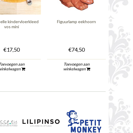
elle kindervloerkleed
Figuurlamp eekhoorn
Sass & Be
vos mini
€17,50
€74,50
Toevoegen aan
Toevoegen aan
To
winkelwagen
winkelwagen
wi