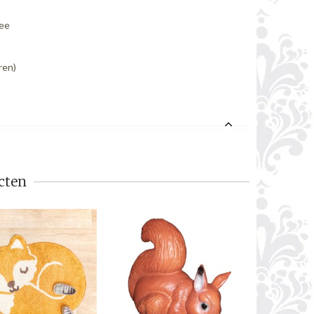
mee
ren)
cten