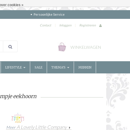
over cookies »
Persoonlijke Service
Contact
|
Inloggen
|
Registreren
WINKELWAGEN
LIFESTYLE
SALE
THEMA'S
MERKEN
ampje eekhoorn
A Lovely Little Company
Meer