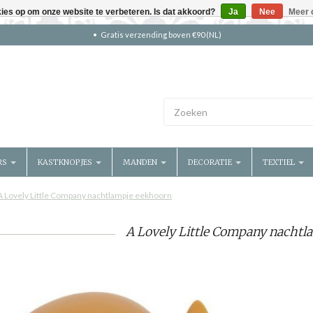
kies op om onze website te verbeteren. Is dat akkoord?
Ja
Nee
Meer 
Gratis verzending boven €90 (NL)
RS
KASTKNOPJES
MANDEN
DECORATIE
TEXTIEL
A Lovely Little Company nachtlampje eekhoorn
A Lovely Little Company nachtl