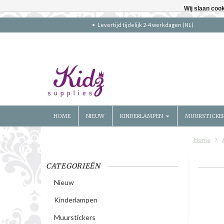
Wij slaan coo
Levertijd tijdelijk 2-4 werkdagen (NL)
HOME
NIEUW
KINDERLAMPEN
MUURSTICKE
Home
CATEGORIEËN
Nieuw
Kinderlampen
Muurstickers