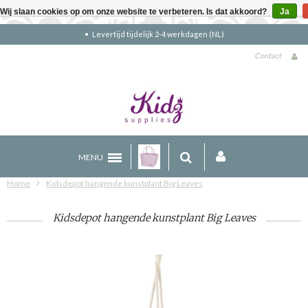
Wij slaan cookies op om onze website te verbeteren. Is dat akkoord?
Ja
kdagen (NL)
Gratis verzending boven €90
Contact
MENU
Home
Kidsdepot hangende kunstplant Big Leaves
Kidsdepot hangende kunstplant Big Leaves