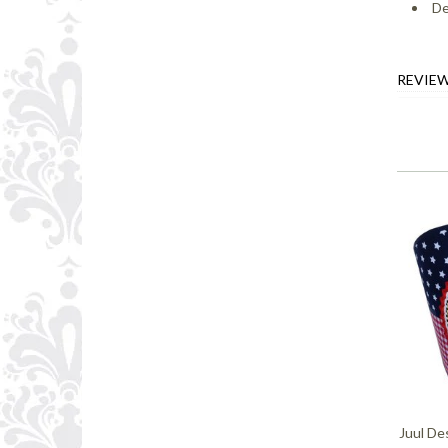
De
REVIE
Juul De