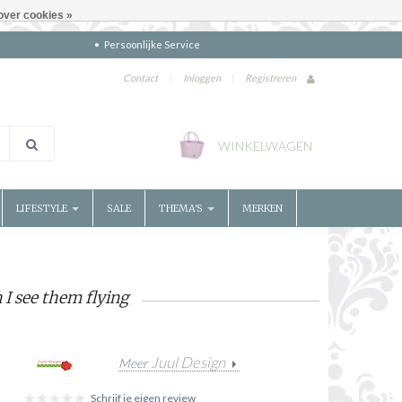
over cookies »
Persoonlijke Service
Contact
|
Inloggen
|
Registreren
WINKELWAGEN
LIFESTYLE
SALE
THEMA'S
MERKEN
 I see them flying
Juul Design
Meer
Schrijf je eigen review