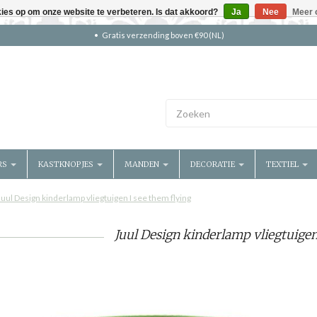
kies op om onze website te verbeteren. Is dat akkoord?
Ja
Nee
Meer 
Gratis verzending boven €90 (NL)
RS
KASTKNOPJES
MANDEN
DECORATIE
TEXTIEL
Juul Design kinderlamp vliegtuigen I see them flying
Juul Design kinderlamp vliegtuigen