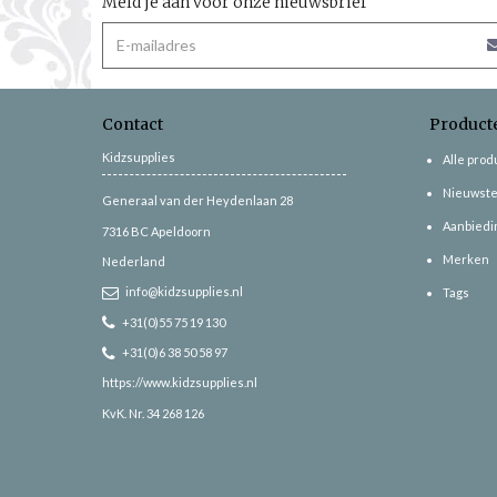
Meld je aan voor onze nieuwsbrief
Contact
Product
Kidzsupplies
Alle pro
Nieuwste
Generaal van der Heydenlaan 28
Aanbiedi
7316 BC
Apeldoorn
Merken
Nederland
info@kidzsupplies.nl
Tags
+31(0)55 75 19 130
+31(0)6 38 50 58 97
https://www.kidzsupplies.nl
KvK. Nr. 34 268 126