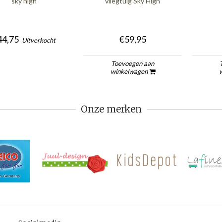
sky high
vliegtuig Sky High
44,75
€59,95
Uitverkocht
Toevoegen aan
winkelwagen
Onze merken