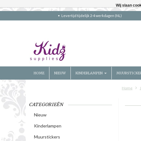
Wij slaan coo
Levertijd tijdelijk 2-4 werkdagen (NL)
HOME
NIEUW
KINDERLAMPEN
MUURSTICKE
Home
CATEGORIEËN
Nieuw
Kinderlampen
Muurstickers