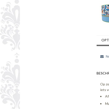
OPT
Ne
BESCHR
Op zo
iets v
Af
Ma