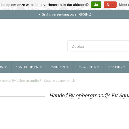
kies op om onze website te verbeteren. Is dat akkoord?
Ja
Nee
Meer 
Gratis verzending boven €90 (NL)
RS
KASTKNOPJES
MANDEN
DECORATIE
TEXTIEL
Handed By opbergmandje Fit Square copper blush
Handed By opbergmandje Fit Squ