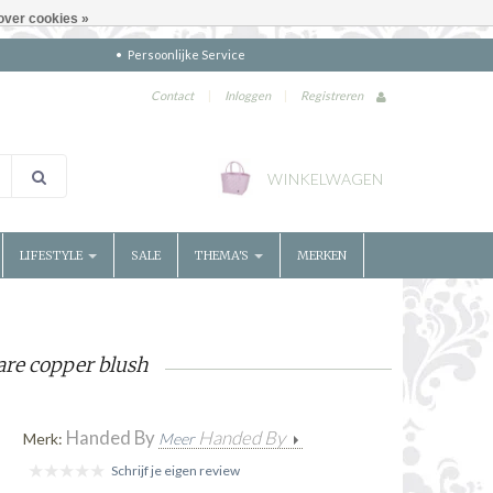
over cookies »
Persoonlijke Service
Contact
|
Inloggen
|
Registreren
WINKELWAGEN
LIFESTYLE
SALE
THEMA'S
MERKEN
are copper blush
Handed By
Handed By
Merk:
Meer
Schrijf je eigen review