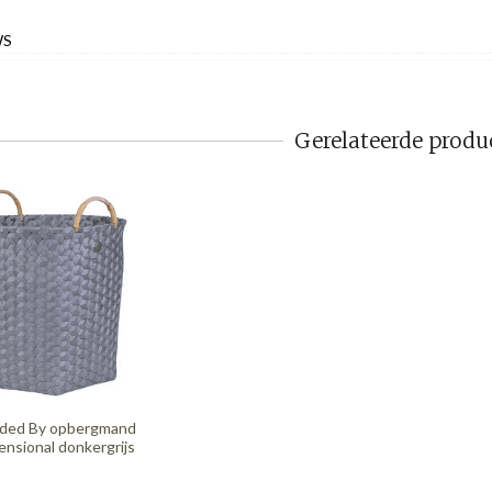
WS
Gerelateerde produ
ded By opbergmand
nsional donkergrijs