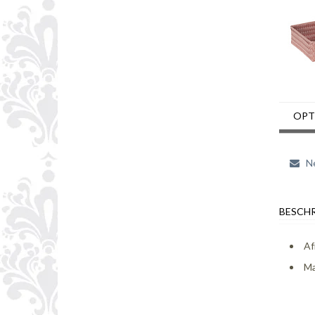
OPT
Ne
BESCHR
Af
Ma