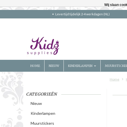
Wij slaan coo
Levertijd tijdelijk 2-4 werkdagen (NL)
HOME
NIEUW
KINDERLAMPEN
MUURSTICKE
Home
CATEGORIEËN
Nieuw
Kinderlampen
Muurstickers