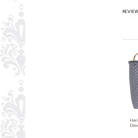
REVIE
Han
Dime