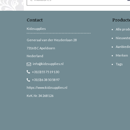
Contact
Product
Kidzsupplies
Alle pro
Nieuwste
Generaal van der Heydenlaan 28
Aanbiedi
7316 BC
Apeldoorn
Merken
Nederland
info@kidzsupplies.nl
Tags
+31(0)55 75 19 130
+31(0)6 38 50 58 97
https://www.kidzsupplies.nl
KvK. Nr. 34 268 126