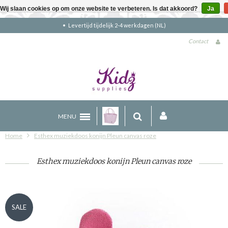
Wij slaan cookies op om onze website te verbeteren. Is dat akkoord?
Ja
en (NL)
Gratis verzending boven €90 (NL
Contact
MENU
Home
Esthex muziekdoos konijn Pleun canvas roze
Esthex muziekdoos konijn Pleun canvas roze
SALE