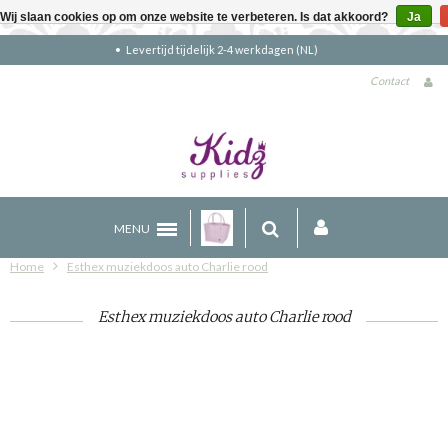
Wij slaan cookies op om onze website te verbeteren. Is dat akkoord?
Ja
kdagen (NL)
Gratis verzending boven €90
Contact
MENU
Home
Esthex muziekdoos auto Charlie rood
Esthex muziekdoos auto Charlie rood