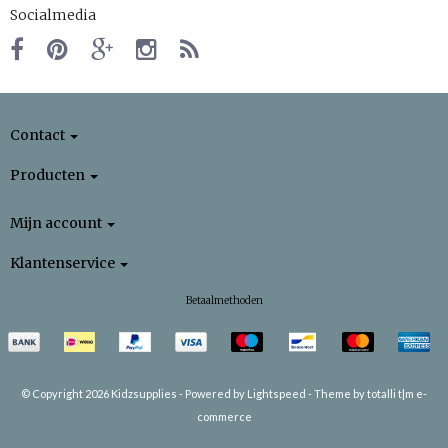
Socialmedia
Contact
Producten
Mijn account
Klantenservice
Betaalmethoden
© Copyright 2026 Kidzsupplies -
Powered by
Lightspeed
-
Theme by totalli t|m e-
commerce