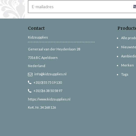
Contact
Product
Kidzsupplies
Alle pro
Nieuwste
Generaal van der Heydenlaan 28
Aanbiedi
7316 BC
Apeldoorn
Merken
Nederland
info@kidzsupplies.nl
Tags
+31(0)55 75 19 130
+31(0)6 38 50 58 97
https://www.kidzsupplies.nl
KvK. Nr. 34 268 126