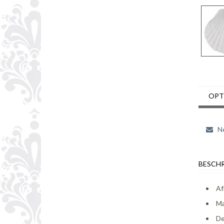
OPT
Ne
BESCHR
Af
Ma
De