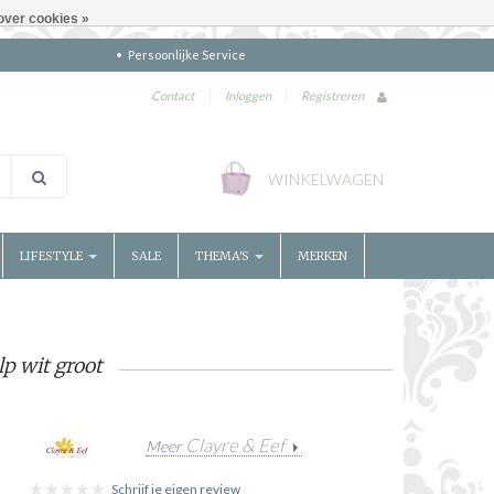
over cookies »
Persoonlijke Service
Contact
|
Inloggen
|
Registreren
WINKELWAGEN
LIFESTYLE
SALE
THEMA'S
MERKEN
p wit groot
Clayre & Eef
Meer
Schrijf je eigen review