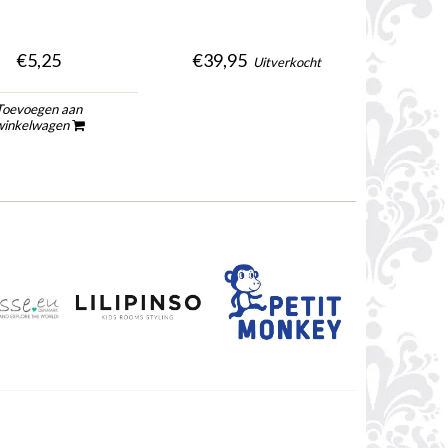
€5,25
€39,95
Uitverkocht
Toevoegen aan
To
winkelwagen
wi