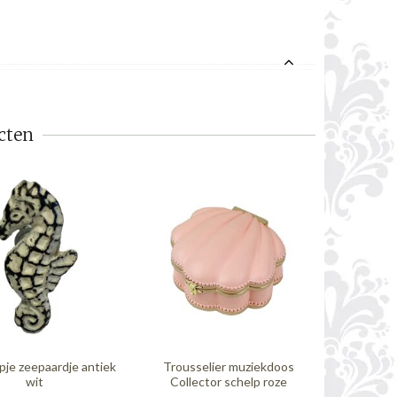
cten
je zeepaardje antiek
Trousselier muziekdoos
A Lovel
wit
Collector schelp roze
speelg