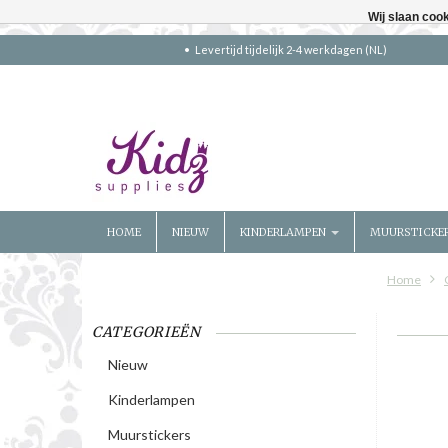
Wij slaan coo
Levertijd tijdelijk 2-4 werkdagen (NL)
HOME
NIEUW
KINDERLAMPEN
MUURSTICKE
Home
CATEGORIEËN
Nieuw
Kinderlampen
Muurstickers