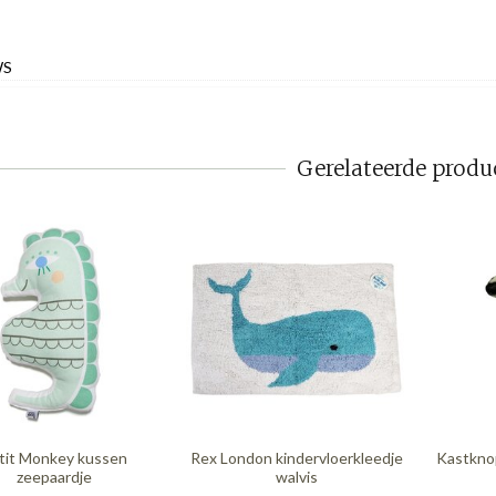
WS
Gerelateerde produ
tit Monkey kussen
Rex London kindervloerkleedje
Kastknop
zeepaardje
walvis