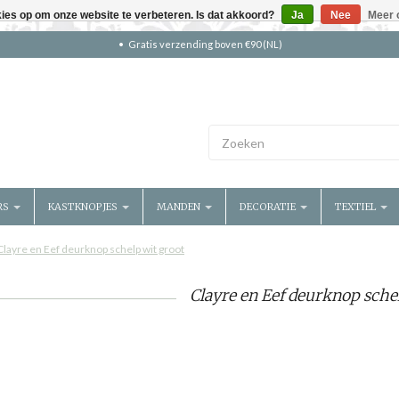
kies op om onze website te verbeteren. Is dat akkoord?
Ja
Nee
Meer 
Gratis verzending boven €90 (NL)
RS
KASTKNOPJES
MANDEN
DECORATIE
TEXTIEL
Clayre en Eef deurknop schelp wit groot
Clayre en Eef deurknop schel