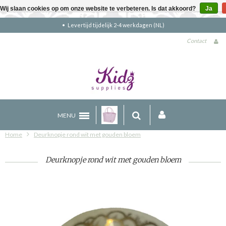
Wij slaan cookies op om onze website te verbeteren. Is dat akkoord?
Ja
kdagen (NL)
Gratis verzending boven €90
Contact
MENU
Home
Deurknopje rond wit met gouden bloem
Deurknopje rond wit met gouden bloem