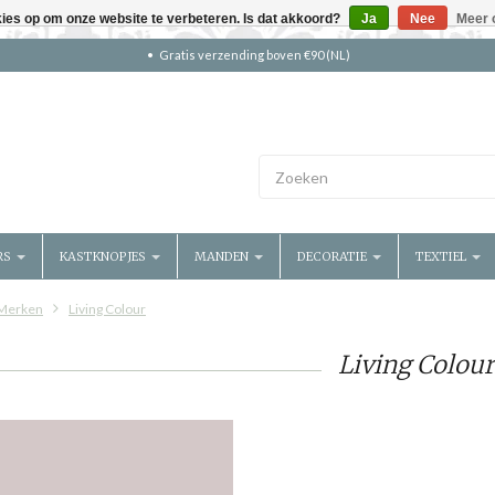
kies op om onze website te verbeteren. Is dat akkoord?
Ja
Nee
Meer 
Gratis verzending boven €90 (NL)
RS
KASTKNOPJES
MANDEN
DECORATIE
TEXTIEL
Merken
Living Colour
Living Colour