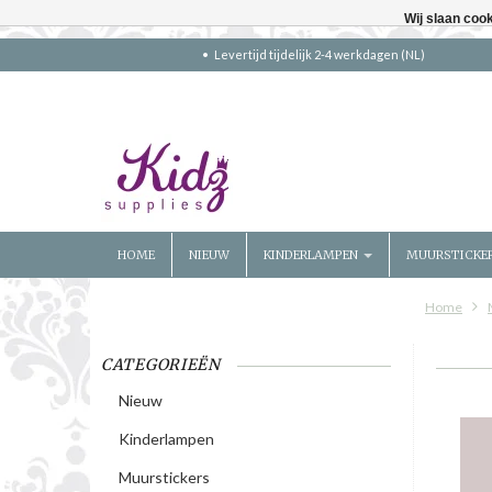
Wij slaan coo
Levertijd tijdelijk 2-4 werkdagen (NL)
HOME
NIEUW
KINDERLAMPEN
MUURSTICKE
Home
CATEGORIEËN
Nieuw
Kinderlampen
Muurstickers