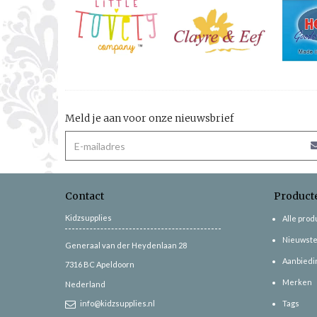
Meld je aan voor onze nieuwsbrief
Contact
Product
Kidzsupplies
Alle pro
Nieuwste
Generaal van der Heydenlaan 28
Aanbiedi
7316 BC
Apeldoorn
Merken
Nederland
info@kidzsupplies.nl
Tags