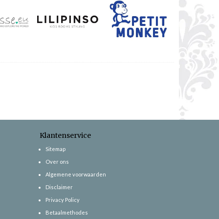
Klantenservice
Sitemap
Over ons
Algemene voorwaarden
Disclaimer
Privacy Policy
Betaalmethodes