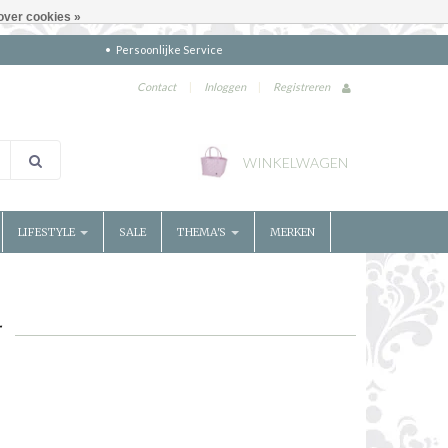
over cookies »
Persoonlijke Service
Contact
|
Inloggen
|
Registreren
WINKELWAGEN
LIFESTYLE
SALE
THEMA'S
MERKEN