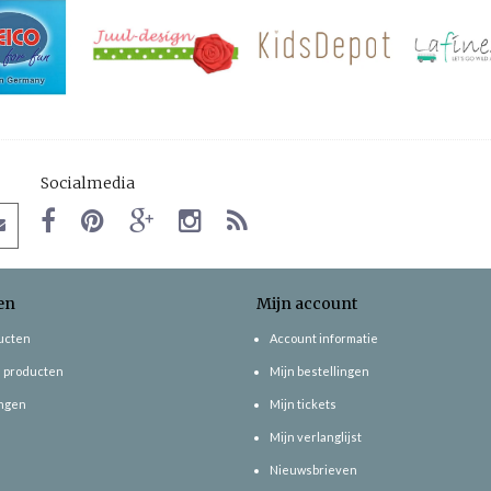
Socialmedia
en
Mijn account
ducten
Account informatie
 producten
Mijn bestellingen
ngen
Mijn tickets
Mijn verlanglijst
Nieuwsbrieven