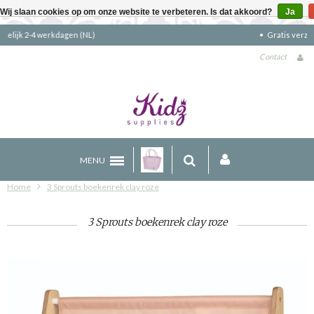
Wij slaan cookies op om onze website te verbeteren. Is dat akkoord?
Ja
Gratis verzending boven €90 (NL)
Contact
MENU
Home
3 Sprouts boekenrek clay roze
3 Sprouts boekenrek clay roze