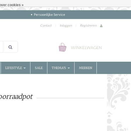
over cookies »
Persoonlijke Service
Contact
|
Inloggen
|
Registreren
WINKELWAGEN
LIFESTYLE
SALE
THEMA'S
MERKEN
oorraadpot