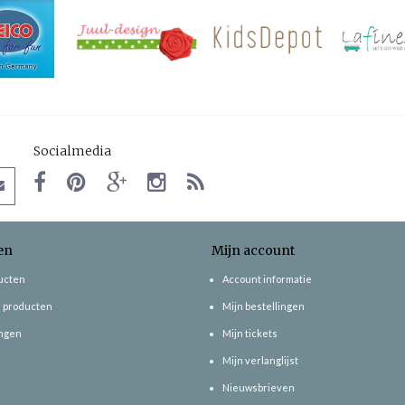
Socialmedia
en
Mijn account
ducten
Account informatie
 producten
Mijn bestellingen
ngen
Mijn tickets
Mijn verlanglijst
Nieuwsbrieven