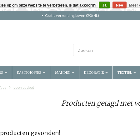
kies op om onze website te verbeteren. Is dat akkoord?
Ja
Nee
Meer 
Gratis verzending boven €90 (NL)
RS
KASTKNOPJES
MANDEN
DECORATIE
TEXTIEL
Tags
voorraadpot
Producten getagd met v
producten gevonden!