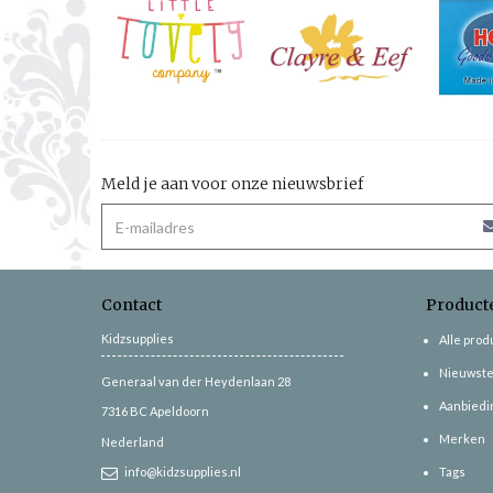
Meld je aan voor onze nieuwsbrief
Contact
Product
Kidzsupplies
Alle pro
Nieuwste
Generaal van der Heydenlaan 28
Aanbiedi
7316 BC
Apeldoorn
Merken
Nederland
info@kidzsupplies.nl
Tags