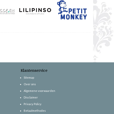
Klantenservice
Sitemap
Over ons
Algemene voorwaarden
Disclaimer
Privacy Policy
Betaalmethodes