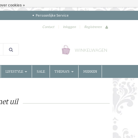
over cookies »
Persoonlijke Service
Contact
|
Inloggen
|
Registreren
WINKELWAGEN
LIFESTYLE
SALE
THEMA'S
MERKEN
et uil