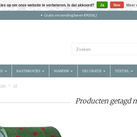
kies op om onze website te verbeteren. Is dat akkoord?
Ja
Nee
Meer 
Gratis verzending boven €90 (NL)
RS
KASTKNOPJES
MANDEN
DECORATIE
TEXTIEL
Tags
uil
Producten getagd m