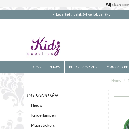
Wij slaan coo
Levertijd tijdelijk 2-4 werkdagen (NL)
HOME
NIEUW
KINDERLAMPEN
MUURSTICKE
Home
CATEGORIEËN
Nieuw
Kinderlampen
Muurstickers