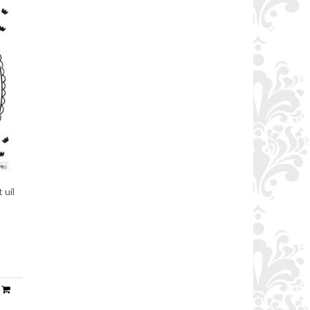
 uil
n