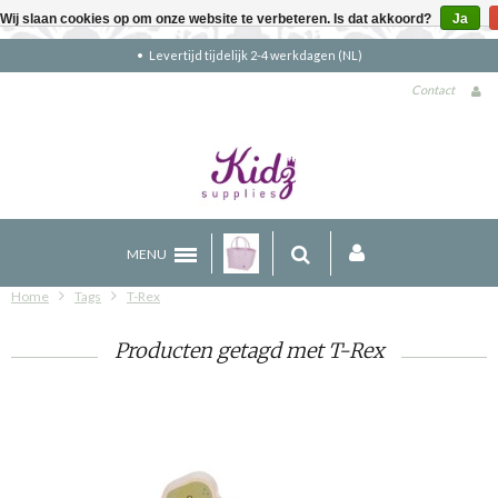
Wij slaan cookies op om onze website te verbeteren. Is dat akkoord?
Ja
kdagen (NL)
Gratis verzending boven €90
Contact
MENU
Home
Tags
T-Rex
Producten getagd met T-Rex