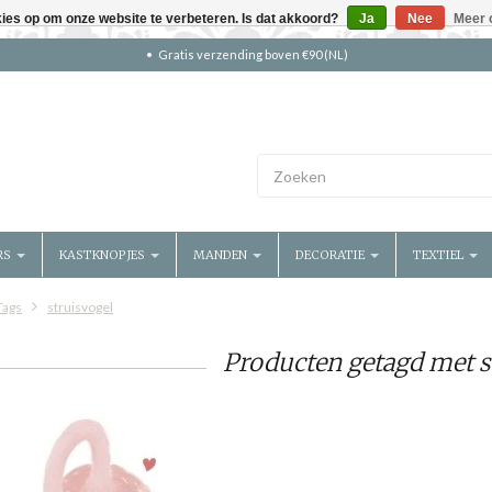
kies op om onze website te verbeteren. Is dat akkoord?
Ja
Nee
Meer 
Gratis verzending boven €90 (NL)
RS
KASTKNOPJES
MANDEN
DECORATIE
TEXTIEL
Tags
struisvogel
Producten getagd met s