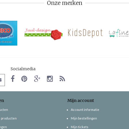
Onze merken
Socialmedia
en
Mijn account
ducten
Account informatie
 producten
Mijn bestellingen
ngen
Mijn tickets