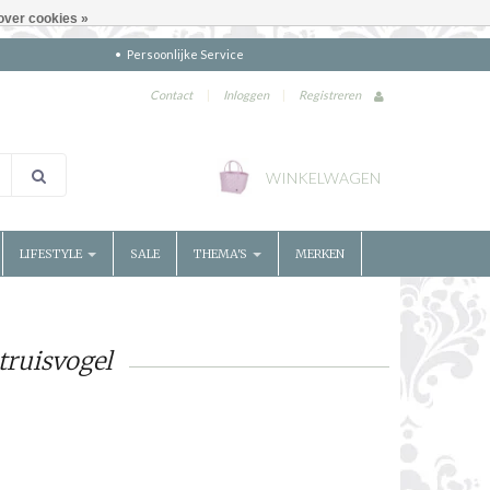
over cookies »
Persoonlijke Service
Contact
|
Inloggen
|
Registreren
WINKELWAGEN
LIFESTYLE
SALE
THEMA'S
MERKEN
truisvogel