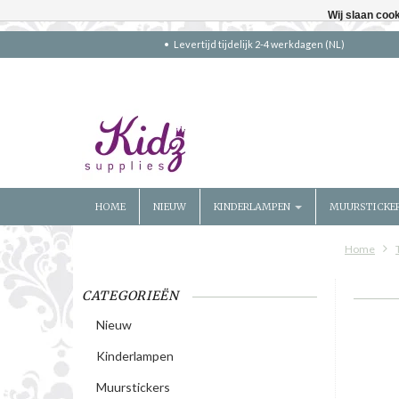
Wij slaan coo
Levertijd tijdelijk 2-4 werkdagen (NL)
HOME
NIEUW
KINDERLAMPEN
MUURSTICKE
Home
CATEGORIEËN
Nieuw
Kinderlampen
Muurstickers