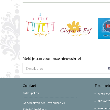
Meld je aan voor onze nieuwsbrief
Contact
Product
Kidzsupplies
Alle pro
Nieuwste
Generaal van der Heydenlaan 28
Aanbiedi
7316 BC
Apeldoorn