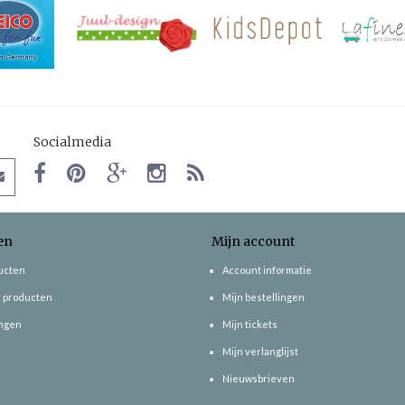
Socialmedia
en
Mijn account
ducten
Account informatie
 producten
Mijn bestellingen
ngen
Mijn tickets
Mijn verlanglijst
Nieuwsbrieven