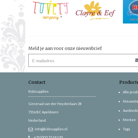
Meld je aan voor onze nieuwsbrief
Contact
Product
Kidzsupplies
Alle pro
Nieuwste
Generaal van der Heydenlaan 28
Aanbiedi
7316 BC
Apeldoorn
Merken
Nederland
info@kidzsupplies.nl
Tags
+31(0)55 75 19 130