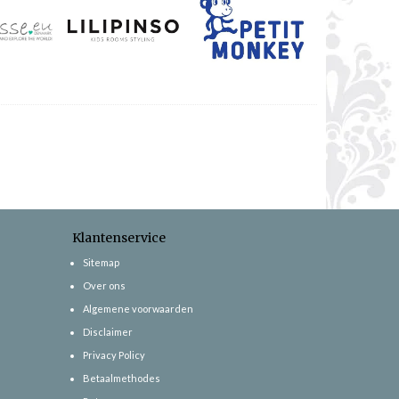
Klantenservice
Sitemap
Over ons
Algemene voorwaarden
Disclaimer
Privacy Policy
Betaalmethodes