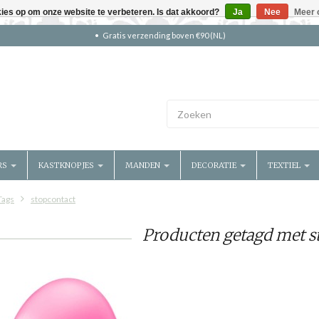
kies op om onze website te verbeteren. Is dat akkoord?
Ja
Nee
Meer 
Gratis verzending boven €90 (NL)
RS
KASTKNOPJES
MANDEN
DECORATIE
TEXTIEL
Tags
stopcontact
Producten getagd met s