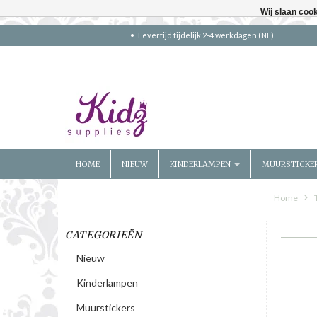
Wij slaan coo
Levertijd tijdelijk 2-4 werkdagen (NL)
HOME
NIEUW
KINDERLAMPEN
MUURSTICKE
Home
CATEGORIEËN
Nieuw
Kinderlampen
Muurstickers