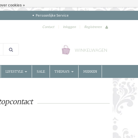
over cookies »
Persoonlijke Service
Contact
|
Inloggen
|
Registreren
WINKELWAGEN
LIFESTYLE
SALE
THEMA'S
MERKEN
topcontact