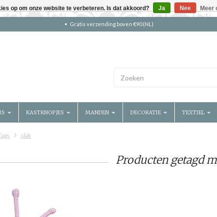
kies op om onze website te verbeteren. Is dat akkoord?
Ja
Nee
Meer 
Gratis verzending boven €90 (NL)
RS
KASTKNOPJES
MANDEN
DECORATIE
TEXTIEL
Tags
slak
Producten getagd me