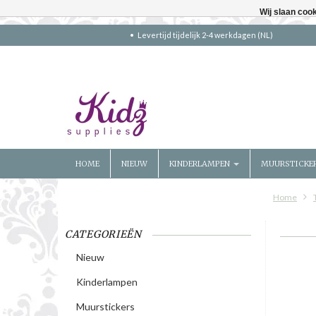
Wij slaan coo
Levertijd tijdelijk 2-4 werkdagen (NL)
HOME
NIEUW
KINDERLAMPEN
MUURSTICKE
Home
CATEGORIEËN
Nieuw
Kinderlampen
Muurstickers