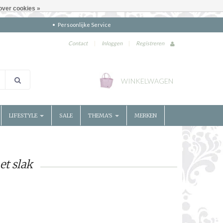
over cookies »
Persoonlijke Service
Contact
|
Inloggen
|
Registreren
WINKELWAGEN
LIFESTYLE
SALE
THEMA'S
MERKEN
t slak