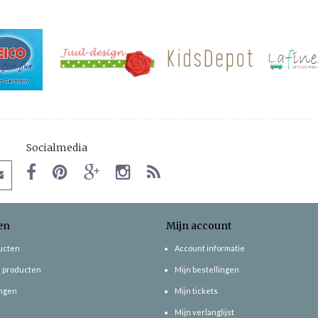
Socialmedia
en
Mijn account
ducten
Account informatie
 producten
Mijn bestellingen
ngen
Mijn tickets
Mijn verlanglijst