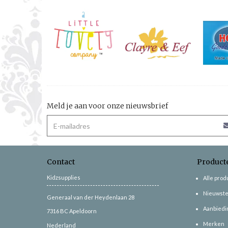
Meld je aan voor onze nieuwsbrief
Contact
Product
Kidzsupplies
Alle pro
Nieuwste
Generaal van der Heydenlaan 28
Aanbiedi
7316 BC
Apeldoorn
Merken
Nederland