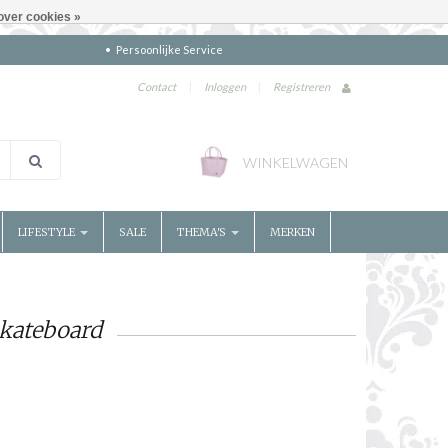
over cookies »
Persoonlijke Service
Contact
|
Inloggen
|
Registreren
WINKELWAGEN
LIFESTYLE
SALE
THEMA'S
MERKEN
skateboard