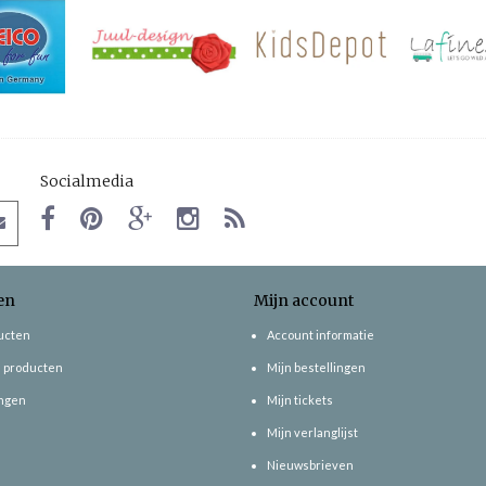
Socialmedia
en
Mijn account
ducten
Account informatie
 producten
Mijn bestellingen
ngen
Mijn tickets
Mijn verlanglijst
Nieuwsbrieven