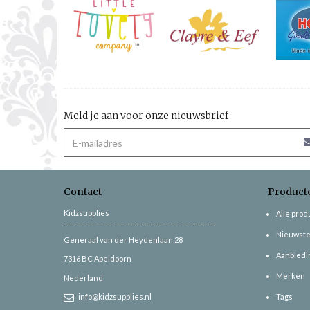
Meld je aan voor onze nieuwsbrief
Contact
Product
Kidzsupplies
Alle pro
Nieuwste
Generaal van der Heydenlaan 28
Aanbiedi
7316 BC
Apeldoorn
Merken
Nederland
info@kidzsupplies.nl
Tags