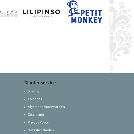
Klantenservice
Sitemap
Over ons
Algemene voorwaarden
Disclaimer
Privacy Policy
Betaalmethodes