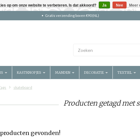
kies op om onze website te verbeteren. Is dat akkoord?
Ja
Nee
Meer 
Gratis verzending boven €90 (NL)
RS
KASTKNOPJES
MANDEN
DECORATIE
TEXTIEL
Tags
skateboard
Producten getagd met 
producten gevonden!