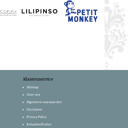
Klantenservice
Sitemap
Over ons
Algemene voorwaarden
Disclaimer
Privacy Policy
Betaalmethodes