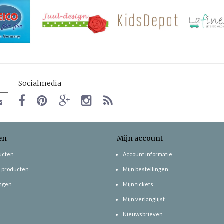
Socialmedia
en
Mijn account
ducten
Account informatie
 producten
Mijn bestellingen
ngen
Mijn tickets
Mijn verlanglijst
Nieuwsbrieven