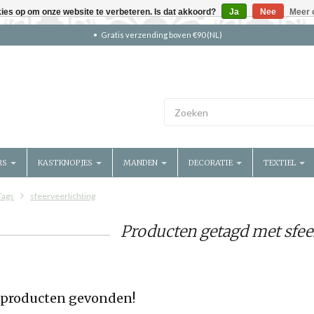
kies op om onze website te verbeteren. Is dat akkoord?
Ja
Nee
Meer 
Gratis verzending boven €90 (NL)
RS
KASTKNOPJES
MANDEN
DECORATIE
TEXTIEL
Tags
sfeerveerlichting
Producten getagd met sfee
producten gevonden!