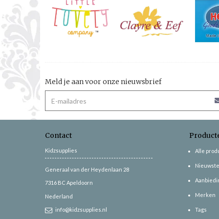
Meld je aan voor onze nieuwsbrief
Contact
Product
Kidzsupplies
Alle pro
Nieuwste
Generaal van der Heydenlaan 28
Aanbiedi
7316 BC
Apeldoorn
Merken
Nederland
info@kidzsupplies.nl
Tags