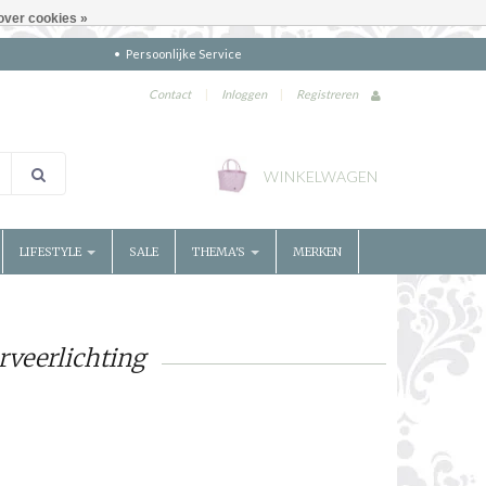
over cookies »
Persoonlijke Service
Contact
|
Inloggen
|
Registreren
WINKELWAGEN
LIFESTYLE
SALE
THEMA'S
MERKEN
rveerlichting