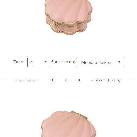
Toon
Sorteren op
4
Meest bekeken
vorige pagina
1
2
3
volgende vorige