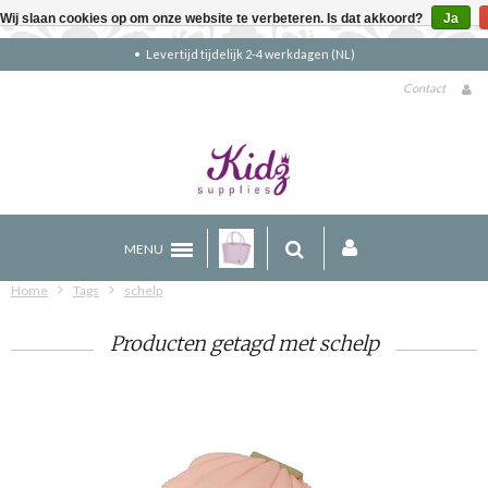
Wij slaan cookies op om onze website te verbeteren. Is dat akkoord?
Ja
4 werkdagen (NL)
Gratis verzending bove
Contact
MENU
Home
Tags
schelp
Producten getagd met schelp