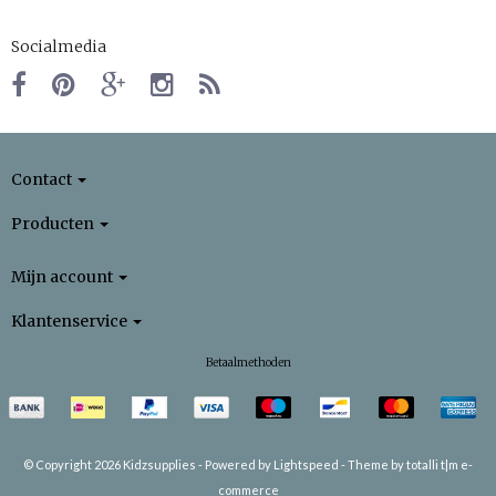
Socialmedia
Contact
Producten
Mijn account
Klantenservice
Betaalmethoden
© Copyright 2026 Kidzsupplies -
Powered by
Lightspeed
-
Theme by totalli t|m e-
commerce