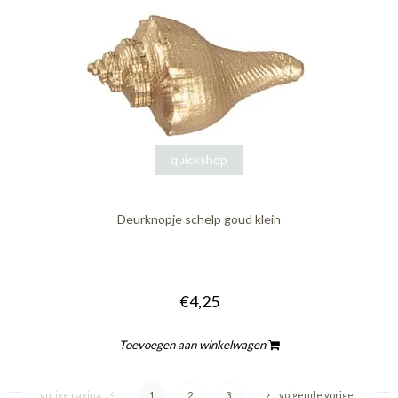
quickshop
Deurknopje schelp goud klein
€4,25
Toevoegen aan winkelwagen
vorige pagina
1
2
3
volgende vorige