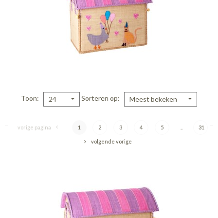
Toon
Sorteren op
24
Meest bekeken
vorige pagina
1
2
3
4
5
..
31
volgende vorige