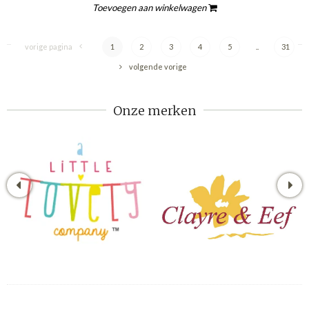
Toevoegen aan winkelwagen
vorige pagina
1
2
3
4
5
..
31
volgende vorige
Onze merken