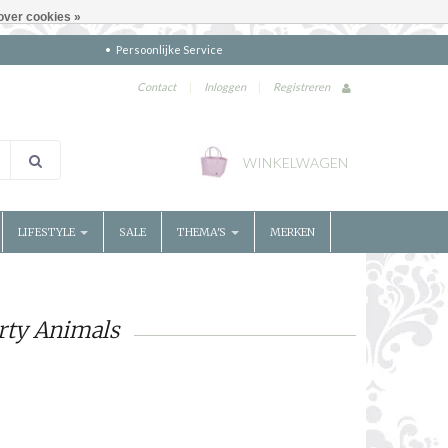
over cookies »
Persoonlijke Service
Contact
|
Inloggen
|
Registreren
WINKELWAGEN
LIFESTYLE
SALE
THEMA'S
MERKEN
rty Animals