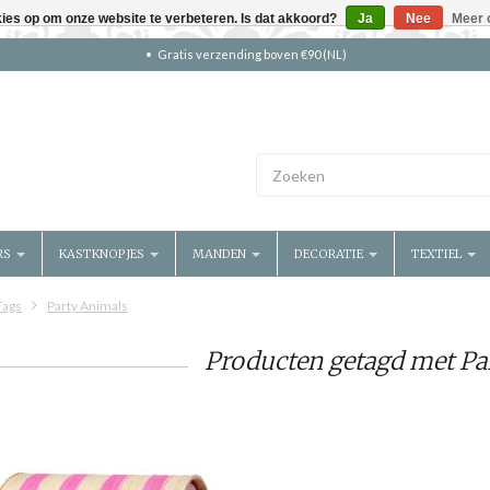
kies op om onze website te verbeteren. Is dat akkoord?
Ja
Nee
Meer 
Gratis verzending boven €90 (NL)
RS
KASTKNOPJES
MANDEN
DECORATIE
TEXTIEL
Tags
Party Animals
Producten getagd met Pa