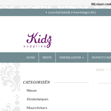
Wij slaan coo
Levertijd tijdelijk 2-4 werkdagen (NL)
HOME
NIEUW
KINDERLAMPEN
MUURSTICKE
Home
CATEGORIEËN
Nieuw
Kinderlampen
Muurstickers