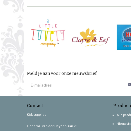
Meld je aan voor onze nieuwsbrief
Contact
Product
Kidzsupplies
Alle pro
Nieuwste
Generaal van der Heydenlaan 28