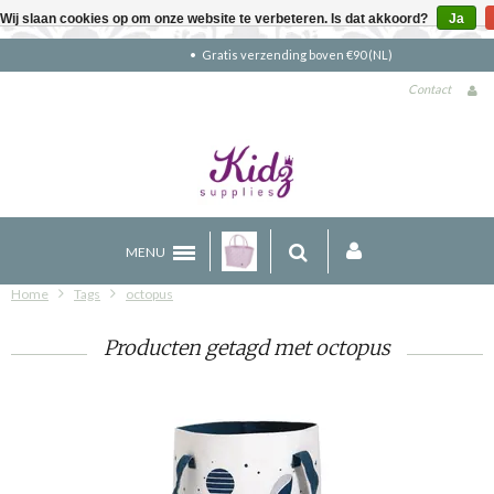
Wij slaan cookies op om onze website te verbeteren. Is dat akkoord?
Ja
Gratis verzending boven €90 (NL)
Contact
MENU
Home
Tags
octopus
Producten getagd met octopus